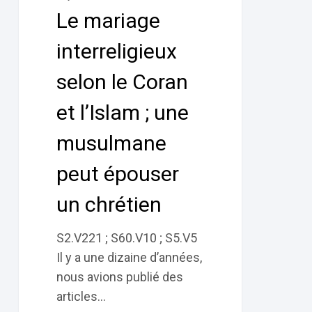
le
Le mariage
Coran
et
interreligieux
l’Islam
selon le Coran
;
une
et l’Islam ; une
musulmane
musulmane
peut
épouser
peut épouser
un
chrétien
un chrétien
S2.V221 ; S60.V10 ; S5.V5
Il y a une dizaine d’années,
nous avions publié des
articles…