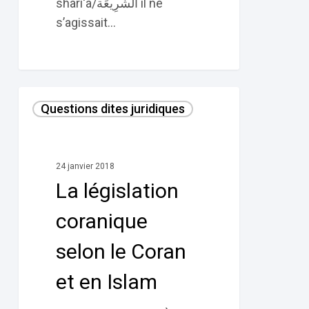
sharî‘a/الشَّرِيعَة il ne
s’agissait…
La
Questions dites juridiques
législation
coranique
selon
24 janvier 2018
le
La législation
Coran
et
coranique
en
selon le Coran
Islam
et en Islam