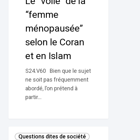
Le “voile” de la
ménopausée”
selon
“femme
le
ménopausée”
Coran
et
selon le Coran
en
et en Islam
Islam
S24.V60 Bien que le sujet
ne soit pas fréquemment
abordé, l’on prétend à
partir…
Le
Questions dites de société
voile