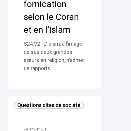
et
fornication
en
selon le Coran
l’Islam
et en l’Islam
S24.V2 L’Islam, à l’image
de ses deux grandes
sœurs en religion, n’admet
de rapports…
Le
Questions dites de société
mariage
interreligieux
selon
24 janvier 2018