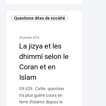
La
Questions dites de société
jizya
et
les
26 janvier 2018
dhimmî
La jizya et les
selon
le
dhimmî selon le
Coran
Coran et en
et
en
Islam
Islam
S9.V29 Cette question
n’a plus guère cours en
terre d’islams depuis le