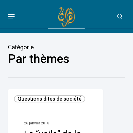
Skip
to
Menu
sea
QUE DIT VRAIMENT LE CORAN
main
content
Catégorie
Par thèmes
Le
Questions dites de société
“voile”
de
la
26 janvier 2018
“femme