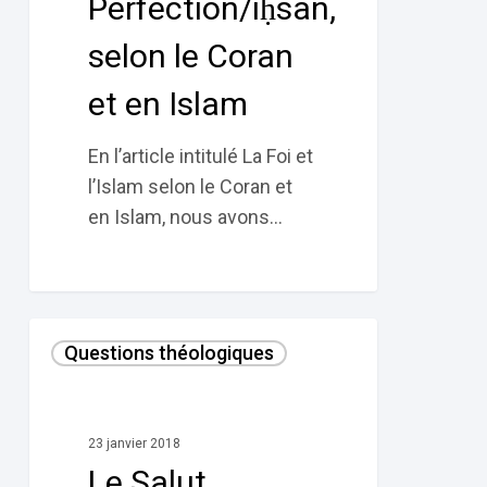
Perfection/iḥsân,
en
Islam
selon le Coran
et en Islam
En l’article intitulé La Foi et
l’Islam selon le Coran et
en Islam, nous avons…
Le
Questions théologiques
Salut
universel
selon
23 janvier 2018
le
Le Salut
Coran