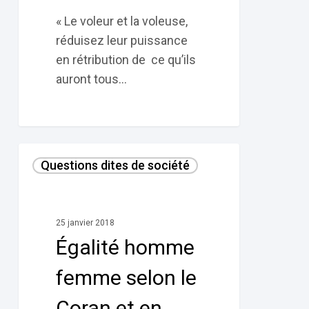
« Le voleur et la voleuse,
réduisez leur puissance
en rétribution de ce qu’ils
auront tous…
Égalité
Questions dites de société
homme
femme
selon
25 janvier 2018
le
Égalité homme
Coran
et
femme selon le
en
Coran et en
Islam