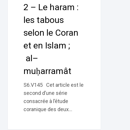
2 – Le haram :
tabous
selon
les tabous
le
selon le Coran
Coran
et
et en Islam ;
en
al–
Islam ;
al–
muḥarramât
muḥarramât
S6.V145 Cet article est le
second d’une série
consacrée à l’étude
coranique des deux…