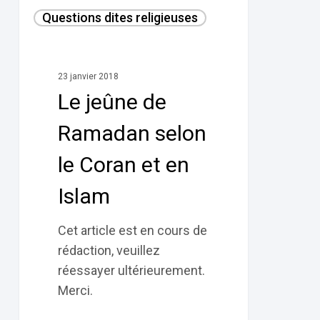
Le
Questions dites religieuses
jeûne
de
Ramadan
23 janvier 2018
selon
Le jeûne de
le
Coran
Ramadan selon
et
le Coran et en
en
Islam
Islam
Cet article est en cours de
rédaction, veuillez
réessayer ultérieurement.
Merci.