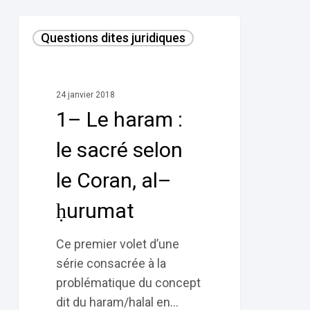
1–
Questions dites juridiques
Le
haram :
le
24 janvier 2018
sacré
1– Le haram :
selon
le
le sacré selon
Coran,
le Coran, al–
al–
ḥurumat
ḥurumat
Ce premier volet d’une
série consacrée à la
problématique du concept
dit du haram/halal en…