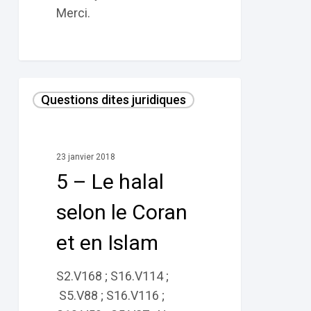
Merci.
5
Questions dites juridiques
–
Le
halal
23 janvier 2018
selon
5 – Le halal
le
Coran
selon le Coran
et
et en Islam
en
Islam
S2.V168 ; S16.V114 ;
S5.V88 ; S16.V116 ;