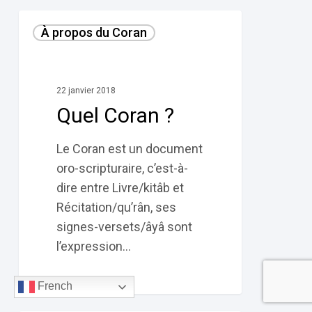
Quel
À propos du Coran
Coran
?
22 janvier 2018
Quel Coran ?
Le Coran est un document
oro-scripturaire, c’est-à-
dire entre Livre/kitâb et
Récitation/qu’rân, ses
signes-versets/âyâ sont
l’expression…
French