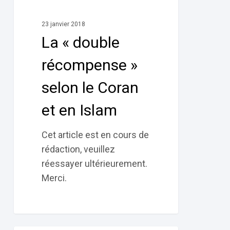
récompense »
selon
23 janvier 2018
le
La « double
Coran
et
récompense »
en
selon le Coran
Islam
et en Islam
Cet article est en cours de
rédaction, veuillez
réessayer ultérieurement.
Merci.