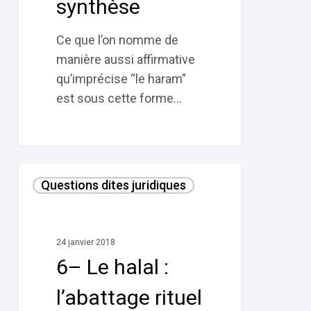
synthèse
Ce que l’on nomme de
manière aussi affirmative
qu’imprécise “le haram”
est sous cette forme…
6–
Questions dites juridiques
Le
halal :
l’abattage
24 janvier 2018
rituel
6– Le halal :
selon
le
l’abattage rituel
Coran