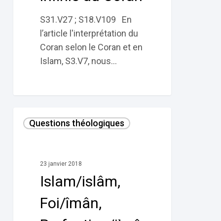
S31.V27 ; S18.V109 En
l’article l'interprétation du
Coran selon le Coran et en
Islam, S3.V7, nous…
Islam/islâm,
Questions théologiques
Foi/
îmân,
Perfection/iḥsân,
23 janvier 2018
selon
Islam/islâm,
le
Coran
Foi/îmân,
et