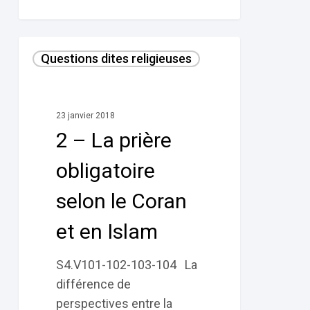
2
Questions dites religieuses
–
La
prière
23 janvier 2018
obligatoire
2 – La prière
selon
le
obligatoire
Coran
selon le Coran
et
en
et en Islam
Islam
S4.V101-102-103-104 La
différence de
perspectives entre la