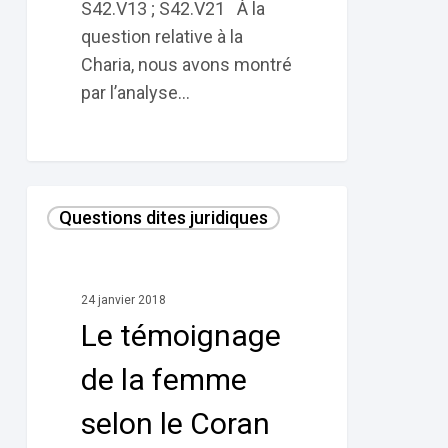
S42.V13 ; S42.V21 À la
question relative à la
Charia, nous avons montré
par l’analyse…
Le
Questions dites juridiques
témoignage
de
la
24 janvier 2018
femme
Le témoignage
selon
le
de la femme
Coran
selon le Coran
et