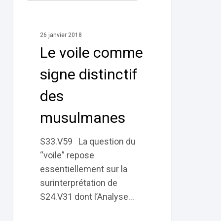
comme
signe
26 janvier 2018
distinctif
Le voile comme
des
musulmanes
signe distinctif
des
musulmanes
S33.V59 La question du
“voile” repose
essentiellement sur la
surinterprétation de
S24.V31 dont l’Analyse…