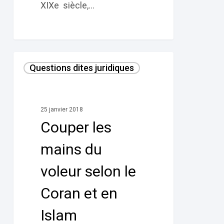
XIXe siècle,…
Couper
Questions dites juridiques
les
mains
du
25 janvier 2018
voleur
Couper les
selon
le
mains du
Coran
voleur selon le
et
en
Coran et en
Islam
Islam