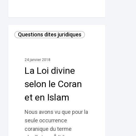
La
Questions dites juridiques
Loi
divine
selon
24 janvier 2018
le
La Loi divine
Coran
et
selon le Coran
en
et en Islam
Islam
Nous avons vu que pour la
seule occurrence
coranique du terme