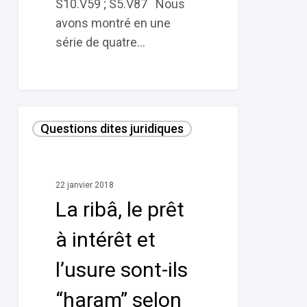
S10.V59 ; S5.V87 Nous
avons montré en une
série de quatre…
La
Questions dites juridiques
ribâ,
le
prêt
22 janvier 2018
à
La ribâ, le prêt
intérêt
et
à intérêt et
l’usure
l’usure sont-ils
sont-
ils
“haram” selon