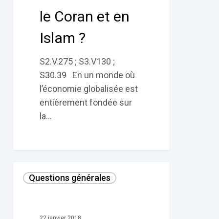
“haram”
le Coran et en
selon
le
Islam ?
Coran
et
S2.V.275 ; S3.V130 ;
en
S30.39 En un monde où
Islam ?
l’économie globalisée est
entièrement fondée sur
la…
La
Questions générales
Sunna
selon
le
22 janvier 2018