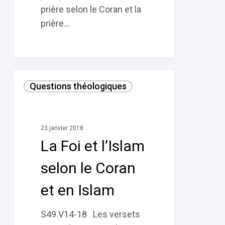
prière selon le Coran et la
prière…
La
Questions théologiques
Foi
et
l’Islam
23 janvier 2018
selon
La Foi et l’Islam
le
Coran
selon le Coran
et
et en Islam
en
Islam
S49.V14-18 Les versets