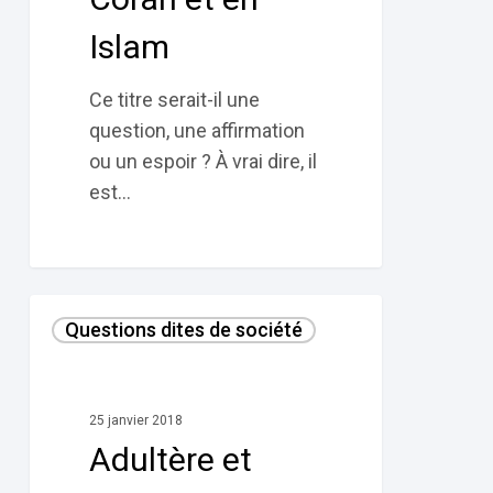
Islam
Ce titre serait-il une
question, une affirmation
ou un espoir ? À vrai dire, il
est…
Adultère
Questions dites de société
et
fornication
selon
25 janvier 2018
le
Adultère et
Coran