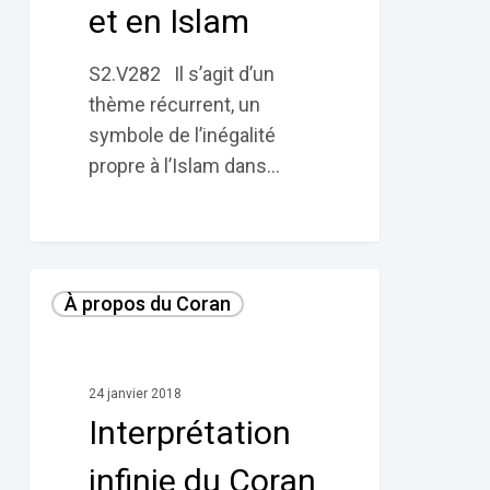
en
et en Islam
Islam
S2.V282 Il s’agit d’un
thème récurrent, un
symbole de l’inégalité
propre à l’Islam dans…
Interprétation
À propos du Coran
infinie
du
Coran
24 janvier 2018
Interprétation
infinie du Coran