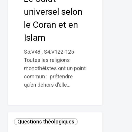
et
universel selon
en
le Coran et en
Islam
Islam
S5.V48 ; S4.V122-125
Toutes les religions
monothéistes ont un point
commun : prétendre
qu’en dehors d’elle…
La
Questions théologiques
« double