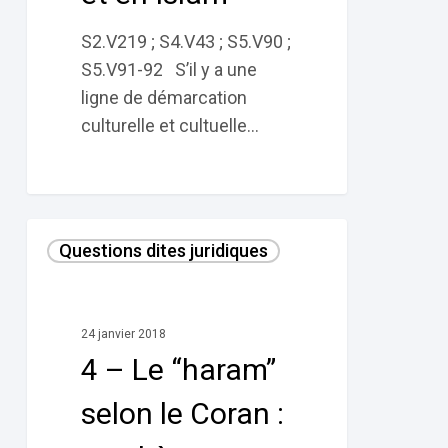
S2.V219 ; S4.V43 ; S5.V90 ;
S5.V91-92 S’il y a une
ligne de démarcation
culturelle et cultuelle…
4
Questions dites juridiques
–
Le
“haram”
24 janvier 2018
selon
4 – Le “haram”
le
Coran :
selon le Coran :
synthèse