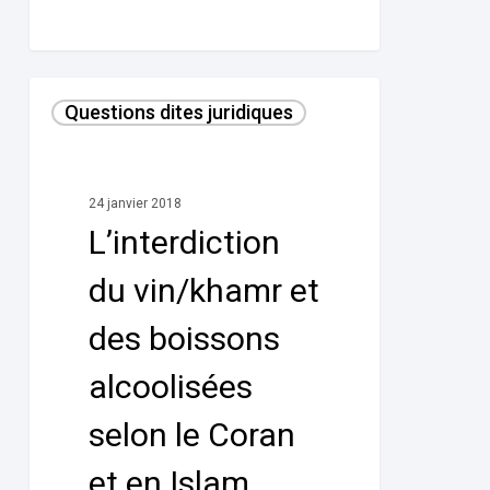
L’interdiction
Questions dites juridiques
du
vin/khamr
et
24 janvier 2018
des
L’interdiction
boissons
alcoolisées
du vin/khamr et
selon
des boissons
le
Coran
alcoolisées
et
selon le Coran
en
Islam
et en Islam