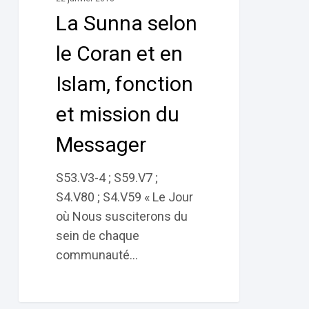
Coran
La Sunna selon
et
en
le Coran et en
Islam,
Islam, fonction
fonction
et
et mission du
mission
Messager
du
Messager
S53.V3-4 ; S59.V7 ;
S4.V80 ; S4.V59 « Le Jour
où Nous susciterons du
sein de chaque
communauté…