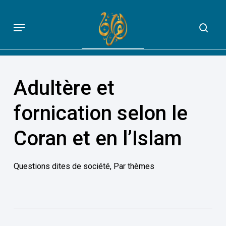
Skip
to
Menu
sea
QUE DIT VRAIMENT LE CORAN
main
content
Adultère et
fornication selon le
Coran et en l’Islam
Questions dites de société
,
Par thèmes