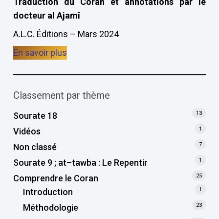
Traduction du Coran et annotations par le
docteur al Ajamî
A.L.C. Éditions – Mars 2024
En savoir plus
Classement par thème
13
Sourate 18
1
Vidéos
7
Non classé
1
Sourate 9 ; at–tawba : Le Repentir
25
Comprendre le Coran
1
Introduction
23
Méthodologie