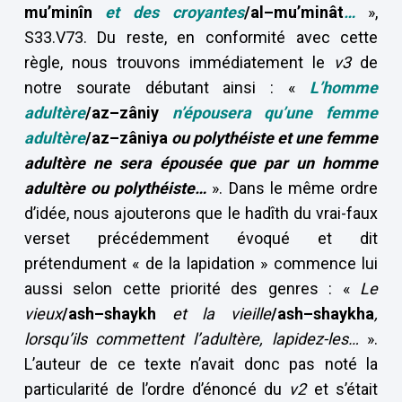
mu’minîn
et des croyantes
/al–mu’minât
…
»,
S33.V73. Du reste, en conformité avec cette
règle, nous trouvons immédiatement le
v3
de
notre sourate débutant ainsi : «
L’homme
adultère
/az–zâniy
n’épousera qu’une femme
adultère
/az–zâniya
ou polythéiste et une femme
adultère ne sera épousée que par un homme
adultère ou polythéiste…
». Dans le même ordre
d’idée, nous ajouterons que le hadîth du vrai-faux
verset précédemment évoqué et dit
prétendument « de la lapidation » commence lui
aussi selon cette priorité des genres : «
Le
vieux
/ash–shaykh
et la vieille
/ash–shaykha
,
lorsqu’ils commettent l’adultère, lapidez-les…
».
L’auteur de ce texte n’avait donc pas noté la
particularité de l’ordre d’énoncé du
v2
et s’était