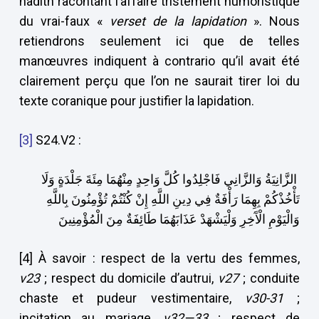
hadîth racontant l’affaire tristement humoristique
du vrai-faux «
verset de la lapidation
». Nous
retiendrons seulement ici que de telles
manœuvres indiquent à contrario qu’il avait été
clairement perçu que l’on ne saurait tirer loi du
texte coranique pour justifier la lapidation.
[3]
S24.V2 :
الزَّانِيَةُ وَالزَّانِي فَاجْلِدُوا كُلَّ وَاحِدٍ مِنْهُمَا مِئَةَ جَلْدَةٍ وَلَا
تَأْخُذْكُمْ بِهِمَا رَأْفَةٌ فِي دِينِ اللَّهِ إِنْ كُنْتُمْ تُؤْمِنُونَ بِاللَّهِ
وَالْيَوْمِ الْآَخِرِ وَلْيَشْهَدْ عَذَابَهُمَا طَائِفَةٌ مِنَ الْمُؤْمِنِينَ
[4] À savoir : respect de la vertu des femmes,
v23
; respect du domicile d’autrui,
v27
; conduite
chaste et pudeur vestimentaire,
v30-31
;
incitation au mariage,
v32—33
; respect de