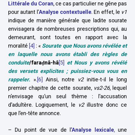
Littérale du Coran
, ce cas particulier ne gêne pas
pour autant l’
Analyse contextuelle
. En effet, le
v1
indique de manière générale que ladite sourate
envisagera de nombreuses prescriptions qui, au
demeurant, sont toutes en rapport avec la
moralité
[4]
: «
Sourate que Nous avons révélée et
en laquelle nous avons établi des règles de
conduite
/faraḍnâ-hâ
[5]
et Nous y avons révélé
des versets explicites ; puissiez-vous vous en
rappeler.
».
[6]
Ainsi, notre
v2
initie-t-il le long
premier chapitre de cette sourate,
vs2-26
, lequel
n’envisage qu’un seul thème : l’accusation
d’adultère. Logiquement, le
v2
illustre donc ce
que l’en-tête annonce.
– Du point de vue de l
’
Analyse lexicale
,
une