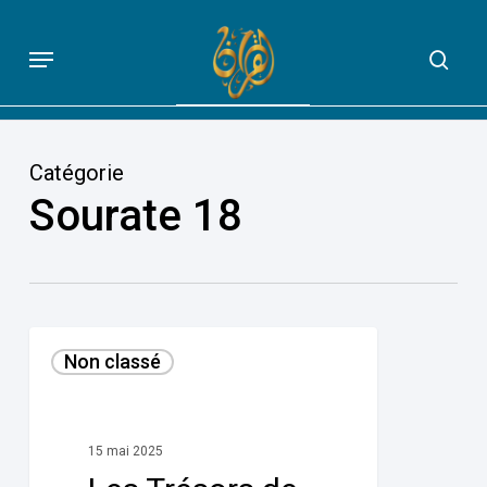
Skip
to
Menu
sea
QUE DIT VRAIMENT LE CORAN
main
content
Catégorie
Sourate 18
Les
Non classé
Trésors
de
Sourate
15 mai 2025
al–