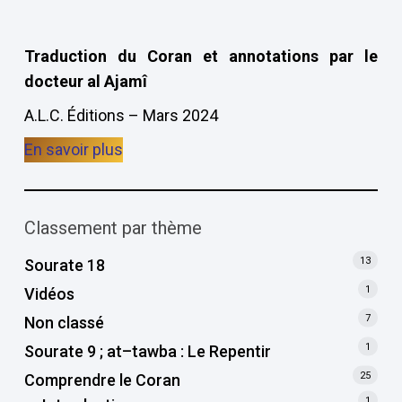
Traduction du Coran et annotations par le
docteur al Ajamî
A.L.C. Éditions – Mars 2024
En savoir plus
Classement par thème
13
Sourate 18
1
Vidéos
7
Non classé
1
Sourate 9 ; at–tawba : Le Repentir
25
Comprendre le Coran
1