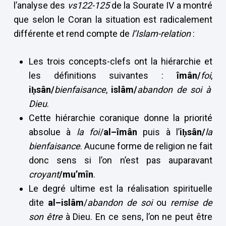
l’analyse des
vs122-125
de la Sourate IV a montré
que selon le Coran la situation est radicalement
différente et rend compte de
l’Islam-relation
:
Les trois concepts-clefs ont la hiérarchie et
les définitions suivantes :
îmân/
foi
,
iḥsân/
bienfaisance
,
islâm/
abandon de soi à
Dieu
.
Cette hiérarchie coranique donne la priorité
absolue à
la foi
/
al–îmân
puis à l’
i
ḥsân/
la
bienfaisance
. Aucune forme de religion ne fait
donc sens si l’on n’est pas auparavant
croyant
/mu’mîn
.
Le degré ultime est la réalisation spirituelle
dite
al–islâm
/
abandon de soi
ou
remise de
son être
à Dieu. En ce sens, l’on ne peut être