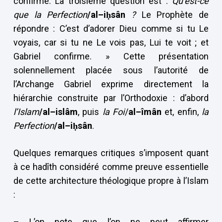
confirme. La troisième question est :
Qu’est-ce
que la Perfection
/al–i
ḥsân
?
Le Prophète de
répondre : C’est d’adorer Dieu comme si tu Le
voyais, car si tu ne Le vois pas, Lui te voit ; et
Gabriel confirme. » Cette présentation
solennellement placée sous l’autorité de
l’Archange Gabriel exprime directement la
hiérarchie construite par l’Orthodoxie : d’abord
l’Islam
/al–islâm
, puis
la Foi
/
al–îmân
et, enfin,
la
Perfection
/al–iḥsân
.
Quelques remarques critiques s’imposent quant
à ce hadîth considéré comme preuve essentielle
de cette architecture théologique propre à l’Islam
:
– L’on note que l’on ne peut affirmer