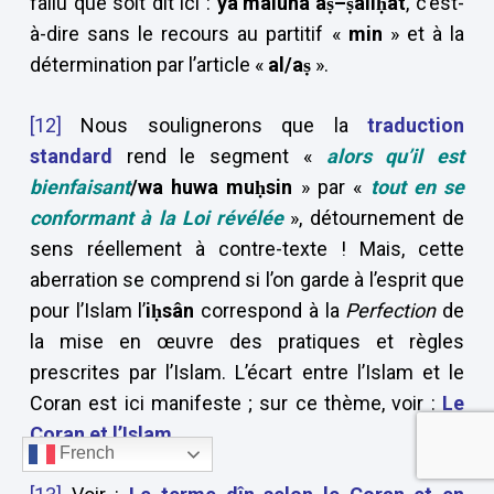
fallu que soit dit ici :
ya’malûna
a
ṣ–ṣâliḥât
, c’est-
à-dire sans le recours au partitif «
min
» et à la
détermination par l’article «
al/a
ṣ
».
[12]
Nous soulignerons que la
traduction
standard
rend le segment «
alors qu’il est
bienfaisant
/wa huwa muḥsin
» par «
tout en se
conformant à la Loi révélée
», détournement de
sens réellement à contre-texte ! Mais, cette
aberration se comprend si l’on garde à l’esprit que
pour l’Islam l’
i
ḥsân
correspond à la
Perfection
de
la mise en œuvre des pratiques et règles
prescrites par l’Islam. L’écart entre l’Islam et le
Coran est ici manifeste ; sur ce thème, voir :
Le
Coran et l’Islam
.
French