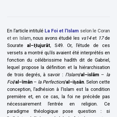
En l’article intitulé
La Foi et l’Islam
selon le Coran
et en Islam
, nous avons étudié les
vs14
et
17
de
Sourate
al–
Ḥujurât
, S49. Or, l’étude de ces
versets a montré qu’ils avaient été interprétés en
fonction du célébrissime hadîth dit de Gabriel,
lequel propose la définition et la hiérarchisation
de trois degrés, à savoir :
l’Islam
/al–islâm
–
la
Foi
/al–îmân
–
la Perfection
/al–iḥsân
. Selon cette
conception, l’adhésion à l’Islam est la condition
première et, en ce cas, la foi ne précède pas
nécessairement l’entrée en religion. Ce
paradigme théologique pose question : si