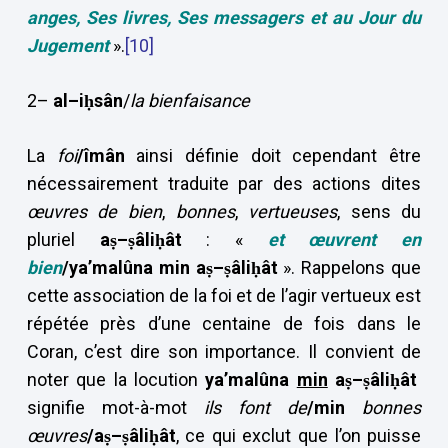
anges, Ses livres, Ses messagers et au Jour du
Jugement
».
[10]
2–
al–i
ḥsân
/
la bienfaisance
La
foi
/îmân
ainsi définie doit cependant être
nécessairement traduite par des actions dites
œuvres de
bien
,
bonnes
,
vertueuses
, sens du
pluriel
a
ṣ–
ṣâli
ḥât
: «
et œuvrent en
bien
/ya’malûna min a
ṣ–
ṣâli
ḥât
». Rappelons que
cette association de la foi et de l’agir vertueux est
répétée près d’une centaine de fois dans le
Coran, c’est dire son importance. Il convient de
noter que la locution
ya’malûna
min
a
ṣ–
ṣâli
ḥât
signifie mot-à-mot
ils font de
/min
bonnes
œuvres
/a
ṣ–
ṣâli
ḥât
, ce qui exclut que l’on puisse