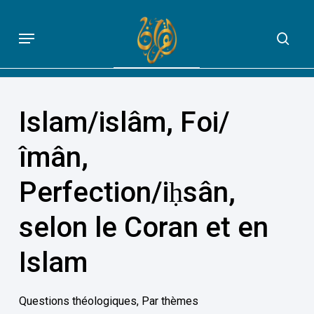
Skip
to
Menu
sea
QUE DIT VRAIMENT LE CORAN
main
content
Islam/islâm, Foi/
îmân,
Perfection/iḥsân,
selon le Coran et en
Islam
Questions théologiques
,
Par thèmes