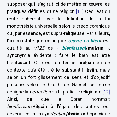
supposer qu’il s’agirait ici de mettre en œuvre les
pratiques définies d’une religion.
[11]
Ceci est du
reste cohérent avec la définition de la foi
monothéiste universelle selon le credo coranique
qui, par essence, est supra-religieuse. Par ailleurs,
l’on constate que celui qui «
œuvre en bien
» est
qualifié au
v125
de «
bienfaisant
/mu
ḥsin
»,
synonymie évidente : faire le bien est être
bienfaisant. Or, c’est du terme
mu
ḥsin
en ce
contexte qu’a été tiré le substantif
i
ḥsân
, mais
selon un fort glissement de sens et d’objectif
puisque selon le hadîth de Gabriel ce terme
désigne la
perfection
en la pratique religieuse.
[12]
Ainsi, ce que le Coran nommait
bienfaisance
/i
ḥsân
à l’égard des autres est
devenu en Islam
perfection
/ihsân
orthopraxique