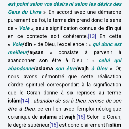
est point selon vos désirs ni selon les désirs des
Gens du Livre
». En accord avec une démarche
purement de foi, le terme
dîn
prend donc le sens
de «
Voie
», seule signification connue de
dîn
qui
en ce contexte soit cohérente.
[13]
En cette
«
Voie
/dîn
»
de Dieu, l’excellence : «
qui donc est
meilleur
/aḥsan
» consiste à parvenir à
abandonner son être à Dieu : «
celui qui
abandonne
/aslama
son être
/wajh
à Dieu
». Or,
nous avons démontré que cette réalisation
d’ordre spirituel correspondait à la signification
que le Coran donne à six reprises au terme
islâm
[14]
:
abandon de soi à Dieu, remise de son
être à Dieu
, ce en lien avec l’emploi néologique
coranique de
aslama
et
wajh
.
[15]
Selon le Coran,
le degré supérieur
[16]
est donc clairement l’
islâm