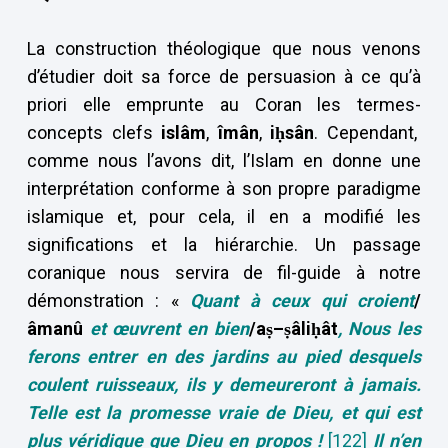
La construction théologique que nous venons
d’étudier doit sa force de persuasion à ce qu’à
priori elle emprunte au Coran les termes-
concepts clefs
islâm
,
îmân
,
i
ḥsân
. Cependant,
comme nous l’avons dit, l’Islam en donne une
interprétation conforme à son propre paradigme
islamique et, pour cela, il en a modifié les
significations et la hiérarchie. Un passage
coranique nous servira de fil-guide à notre
démonstration : «
Quant à ceux qui croient
/
âmanû
et œuvrent en bien
/a
ṣ–
ṣâli
ḥât
, Nous les
ferons entrer en des jardins au pied desquels
coulent ruisseaux, ils y demeureront à jamais.
Telle est la promesse vraie de Dieu, et qui est
plus véridique que Dieu en propos !
[122]
Il n’en