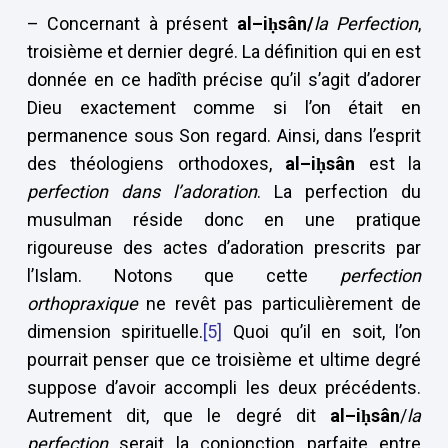
– Concernant à présent
al–i
ḥsân/
la Perfection
,
troisième et dernier degré. La définition qui en est
donnée en ce hadîth précise qu’il s’agit d’adorer
Dieu exactement comme si l’on était en
permanence sous Son regard. Ainsi, dans l’esprit
des théologiens orthodoxes,
al–i
ḥsân
est la
perfection
dans l’adoration
. La perfection du
musulman réside donc en une pratique
rigoureuse des actes d’adoration prescrits par
l’Islam. Notons que cette
perfection
orthopraxique
ne revêt pas particulièrement de
dimension spirituelle.
[5]
Quoi qu’il en soit, l’on
pourrait penser que ce troisième et ultime degré
suppose d’avoir accompli les deux précédents.
Autrement dit, que le degré dit
al–i
ḥsân
/
la
perfection
serait la conjonction parfaite entre