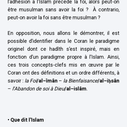
l’adhésion à l’Islam précède la foi, alors peut-on
être musulman sans avoir la foi ? À contrario,
peut-on avoir la foi sans être musulman ?
En opposition, nous allons le démontrer, il est
possible d’identifier dans le Coran le paradigme
originel dont ce hadîth s’est inspiré, mais en
fonction d’un paradigme propre à l’Islam. Ainsi,
ces trois concepts-clefs mis en œuvre par le
Coran ont des définitions et un ordre différents, à
savoir :
la Foi
/al–îmân
–
la Bienfaisance
/al–iḥsân
–
l’Abandon de soi à Dieu
/al–islâm
.
• Que dit l’Islam