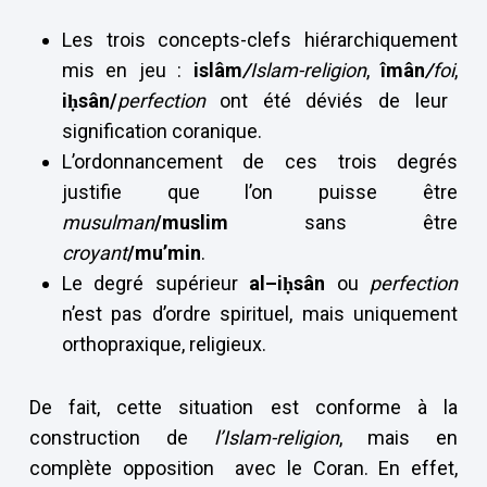
Les trois concepts-clefs hiérarchiquement
mis en jeu :
islâm
/
Islam-religion
,
îmân
/
foi
,
iḥsân/
perfection
ont été déviés de leur
signification coranique.
L’ordonnancement de ces trois degrés
justifie que l’on puisse être
musulman
/muslim
sans être
croyant
/mu’min
.
Le degré supérieur
al–iḥsân
ou
perfection
n’est pas d’ordre spirituel, mais uniquement
orthopraxique, religieux.
De fait, cette situation est conforme à la
construction de
l’Islam-religion
, mais en
complète opposition avec le Coran. En effet,