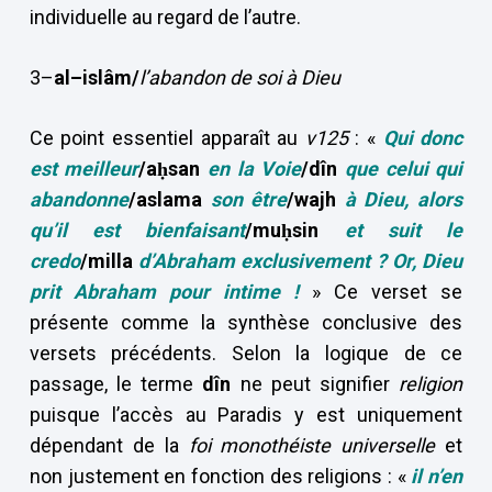
individuelle au regard de l’autre.
3–
al–islâm/
l’abandon de soi à Dieu
Ce point essentiel apparaît au
v125
: «
Qui donc
est meilleur
/aḥsan
en la Voie
/dîn
que celui qui
abandonne
/aslama
son être
/wajh
à Dieu, alors
qu’il est bienfaisant
/muḥsin
et suit le
credo
/milla
d’Abraham exclusivement ? Or, Dieu
prit Abraham pour intime !
» Ce verset se
présente comme la synthèse conclusive des
versets précédents. Selon la logique de ce
passage, le terme
dîn
ne peut signifier
religion
puisque l’accès au Paradis y est uniquement
dépendant de la
foi monothéiste universelle
et
non justement en fonction des religions : «
il n’en