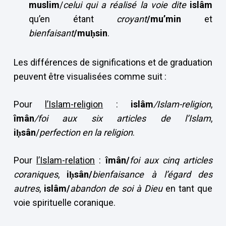
muslim
/
celui qui a réalisé la voie dite
islâm
qu’en étant
croyant
/mu’min
et
bienfaisant
/muḥsin
.
Les différences de significations et de graduation
peuvent être visualisées comme suit :
Pour
l’Islam-religion
:
islâm
/Islam-religion
,
îmân
/foi aux six articles de l’Islam
,
iḥsân
/
perfection
en la religion
.
Pour
l’Islam-relation
:
îmân/
foi aux cinq articles
coraniques
,
iḥsân/
bienfaisance à l’égard des
autres
,
islâm/
abandon de soi à Dieu
en tant que
voie spirituelle coranique.