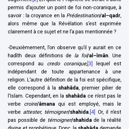
permis d’ajouter un point de foi non-coranique, à
savoir : la croyance en la
Prédestination
/al–qadr
,
alors même que la Révélation s’est exprimée
clairement à ce sujet et ne l’a pas mentionnée ?
-Deuxièmement, l’on observe qu’il y aurait en ce
hadîth deux définitions de
la foi
/al–îmân
. Une
correspond au
credo coranique
,
[3]
lequel est
indépendant de toute appartenance à une
religion. L’autre définition de la foi est spécifique,
elle correspond à la
shahâda
, premier pilier de
l’Islam. Cependant, en la
shahâda
ce n’est pas le
verbe
croire
/âmana
qui est employé, mais le
verbe
attester, témoigner
/shahida
.
[4]
Or, il n’est
pas possible de
témoigner
/shahida
de la réalité
divine et prophétique. Donc, la
shahâda
demande