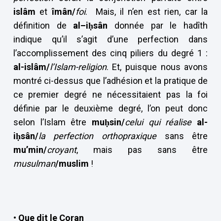
islâm
et
îmân/
foi
. Mais, il n’en est rien, car la
définition de
al–i
ḥsân
donnée par le hadîth
indique qu’il s’agit d’une perfection dans
l’accomplissement des cinq piliers du degré 1 :
al-islâm/
l’Islam-religion
. Et, puisque nous avons
montré ci-dessus que l’adhésion et la pratique de
ce premier degré ne nécessitaient pas la foi
définie par le deuxième degré, l’on peut donc
selon l’Islam être
mu
ḥsin/
celui qui réalise
al-
i
ḥsân/
la perfection orthopraxique
sans être
mu’min/
croyant
, mais pas sans être
musulman
/muslim
!
• Que dit le Coran