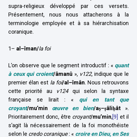
supra-religieux développé par ces versets.
Présentement, nous nous attacherons à la
terminologie employée et à sa hiérarchisation
coranique.
1–
al–îman/
la foi
L’on observe que le segment introductif : «
quant
à ceux qui croient
/âmanû
»,
v122
, indique que le
premier élan est
la foi
/al–îmân
. Nous retrouvons
cette priorité au
v124
qui selon la syntaxe
française se lirait : «
qui en tant que
croyant
/mu’min
œuvre en bien
/a
ṣ–
ṣâli
ḥât
».
Prioritairement donc, être
croyant
/mu’min
,
[9]
et il
s’agit là nécessairement de la foi monothéiste
selon le
credo coranique
: «
croire en Dieu, en Ses