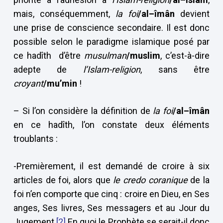
mais, conséquemment,
la foi
/al–îmân
devient
une prise de conscience secondaire. Il est donc
possible selon le paradigme islamique posé par
ce hadîth d’être
musulman
/muslim
, c’est-à-dire
adepte de
l’Islam-religion
, sans être
croyant
/mu’min
!
– Si l’on considère la définition de
la foi
/al–îmân
en ce hadîth, l’on constate deux éléments
troublants :
-Premièrement, il est demandé de croire à six
articles de foi, alors que
le credo coranique
de la
foi n’en comporte que cinq : croire en Dieu, en Ses
anges, Ses livres, Ses messagers et au Jour du
Jugement.
[2]
En quoi le Prophète se serait-il donc