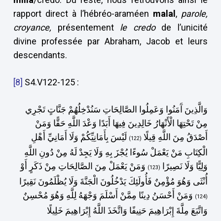
rapport direct à l’hébréo-araméen
malal
,
parole,
croyance,
présentement
le credo
de l’unicité
divine professée par Abraham, Jacob et leurs
descendants.
[8]
S4.V122-125 :
وَالَّذِينَ آَمَنُوا وَعَمِلُوا الصَّالِحَاتِ سَنُدْخِلُهُمْ جَنَّاتٍ تَجْرِي
مِنْ تَحْتِهَا الْأَنْهَارُ خَالِدِينَ فِيهَا أَبَدًا وَعْدَ اللَّهِ حَقًّا وَمَنْ
أَصْدَقُ مِنَ اللَّهِ قِيلًا
لَيْسَ بِأَمَانِيِّكُمْ وَلَا أَمَانِيِّ أَهْلِ
(122)
الْكِتَابِ مَنْ يَعْمَلْ سُوءًا يُجْزَ بِهِ وَلَا يَجِدْ لَهُ مِنْ دُونِ اللَّهِ
وَلِيًّا وَلَا نَصِيرًا
وَمَنْ يَعْمَلْ مِنَ الصَّالِحَاتِ مِنْ ذَكَرٍ أَوْ
(123)
أُنْثَى وَهُوَ مُؤْمِنٌ فَأُولَئِكَ يَدْخُلُونَ الْجَنَّةَ وَلَا يُظْلَمُونَ نَقِيرًا
وَمَنْ أَحْسَنُ دِينًا مِمَّنْ أَسْلَمَ وَجْهَهُ لِلَّهِ وَهُوَ مُحْسِنٌ
(124)
وَاتَّبَعَ مِلَّةَ إِبْرَاهِيمَ حَنِيفًا وَاتَّخَذَ اللَّهُ إِبْرَاهِيمَ خَلِيلًا