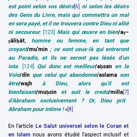
est point selon vos désirs
[6]
ni selon les désirs
des Gens du Livre, mais qui commettra un mal
en sera payé, et il ne trouvera contre Dieu ni allié
ni secoureur
.
[123]
Mais qui œuvre en bien
/a
ṣ–
ṣâli
ḥât
, homme ou femme, en tant que
croyant
/mu’min
; ce sont ceux-là qui entreront
au Paradis, et ils ne seront pas lésés d’un
iota.
[124]
Qui donc est meilleur
/aḥsan
en la
Voie
/dîn
que celui qui abandonne
/aslama
son
être
/wajh
à Dieu, alors qu’il est
bienfaisant
/muḥsin
et suit le credo
/milla
[7]
d’Abraham exclusivement
? Or,
Dieu prit
Abraham pour intime
!
»
[8]
En l’article
Le Salut universel
selon le Coran et
en Islam
nous avons étudié l’aspect inclusif et