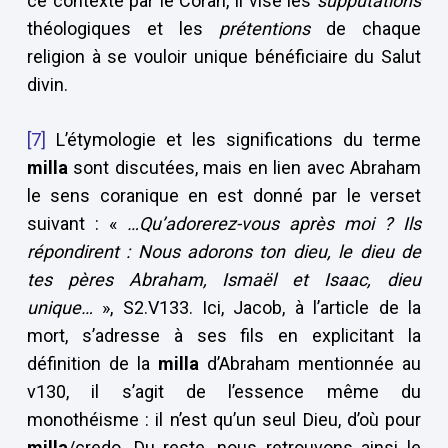
ce contexte par le Coran, il vise les
supputations
théologiques et les
prétentions
de chaque
religion à se vouloir unique bénéficiaire du Salut
divin.
[7]
L’étymologie et les significations du terme
milla
sont discutées, mais en lien avec Abraham
le sens coranique en est donné par le verset
suivant : «
…Qu’adorerez-vous après moi ? Ils
répondirent : Nous adorons ton dieu, le dieu de
tes pères Abraham, Ismaël et Isaac, dieu
unique…
», S2.V133. Ici, Jacob, à l’article de la
mort, s’adresse à ses fils en explicitant la
définition de la
milla
d’Abraham mentionnée au
v130, il s’agit de l’essence même du
monothéisme : il n’est qu’un seul Dieu, d’où pour
milla
/credo. Du reste, nous retrouvons ainsi le