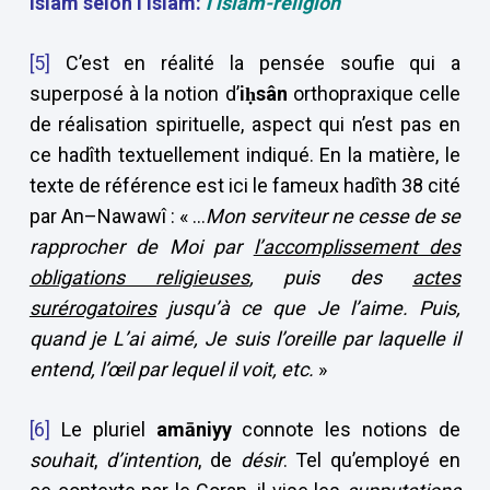
islâm selon l’Islam:
l’islam-religion
[5]
C’est en réalité la pensée soufie qui a
superposé à la notion d’
iḥsân
orthopraxique celle
de réalisation spirituelle, aspect qui n’est pas en
ce hadîth textuellement indiqué. En la matière, le
texte de référence est ici le fameux hadîth 38 cité
par An–Nawawî : « …
Mon serviteur ne cesse de se
rapprocher de Moi par
l’accomplissement des
obligations religieuses
, puis des
actes
surérogatoires
jusqu’à ce que Je l’aime. Puis,
quand je L’ai aimé, Je suis l’oreille par laquelle il
entend, l’œil par lequel il voit, etc.
»
[6]
Le pluriel
amāniyy
connote les notions de
souhait
,
d’intention
, de
désir
. Tel qu’employé en