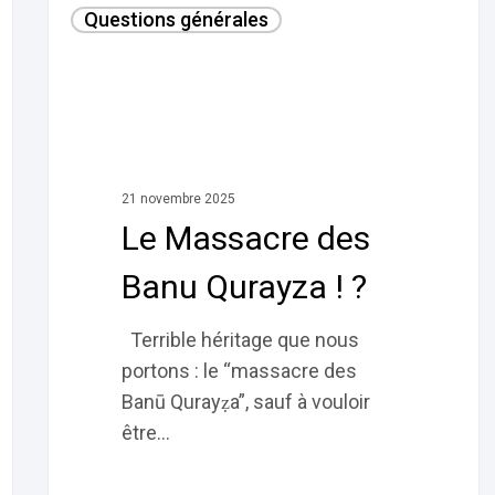
Questions générales
Massacre
des
Banu
Qurayza ! ?
21 novembre 2025
Le Massacre des
Banu Qurayza ! ?
Terrible héritage que nous
portons : le “massacre des
Banū Qurayẓa”, sauf à vouloir
être…