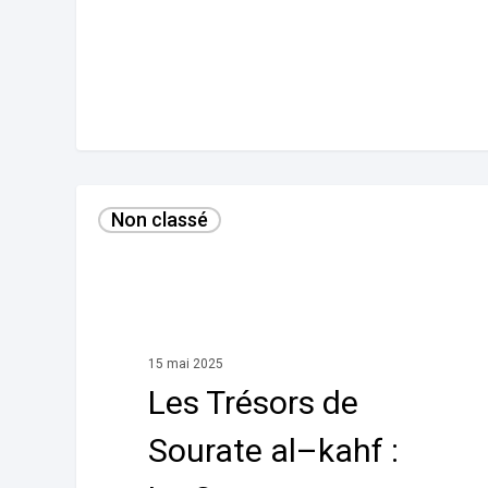
Les
Non classé
Trésors
de
Sourate
al–
kahf :
15 mai 2025
La
Les Trésors de
Caverne
(épisode
Sourate al–kahf :
1)