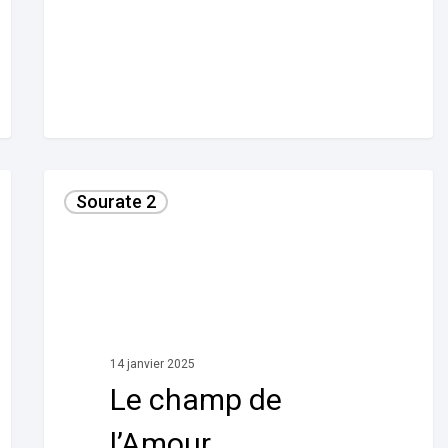
Le
Sourate 2
champ
de
l’Amour
14 janvier 2025
Le champ de
l’Amour