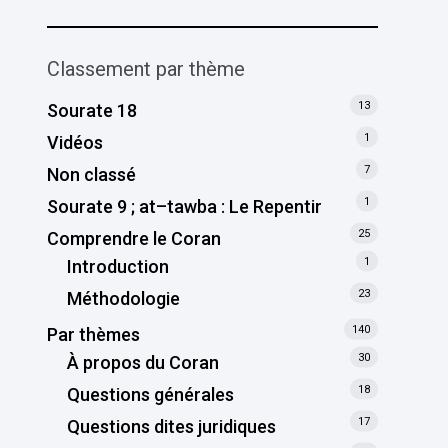
Classement par thème
13
Sourate 18
1
Vidéos
7
Non classé
1
Sourate 9 ; at–tawba : Le Repentir
25
Comprendre le Coran
1
Introduction
23
Méthodologie
140
Par thèmes
30
À propos du Coran
18
Questions générales
17
Questions dites juridiques