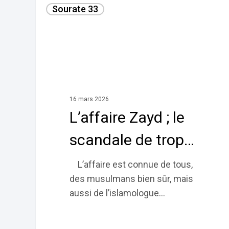
Sourate 33
Zayd ;
le
scandale
de
trop…
16 mars 2026
L’affaire Zayd ; le
scandale de trop…
L’affaire est connue de tous,
des musulmans bien sûr, mais
aussi de l’islamologue…