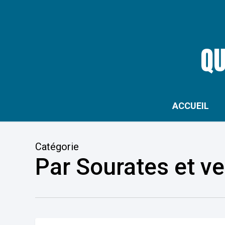
Skip
to
main
QU
content
ACCUEIL
Catégorie
Par Sourates et ve
L’affaire