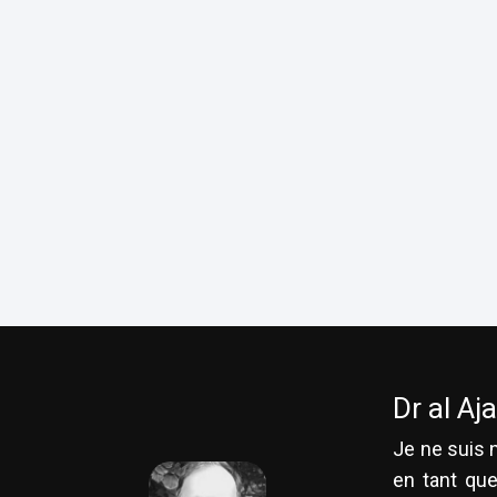
Dr al Aj
Je ne suis n
en tant que