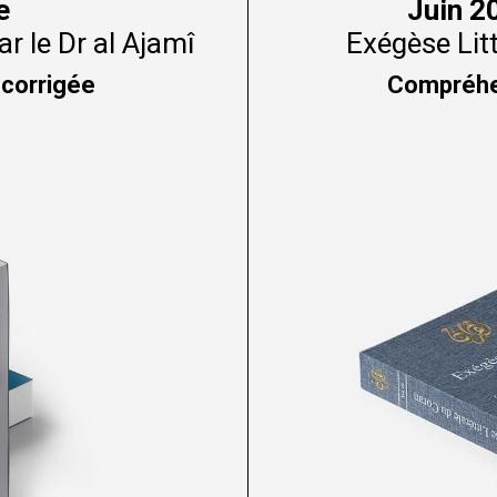
e
Juin 2
r le Dr al Ajamî
Exégèse Lit
 corrigée
Compréhen