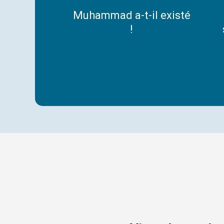
Muhammad
Muhammad a-t-il existé
a-
!
t-
il
existé
!