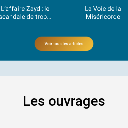
L’affaire
La
L’affaire Zayd ; le
La Voie de la
Zayd ;
Voie
scandale de trop…
Miséricorde
le
de
scandale
la
de
Miséricord
trop…
Voir tous les articles
Les ouvrages