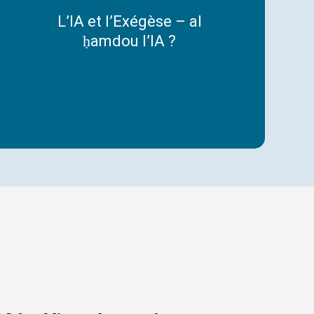
L’IA
L’IA et l’Exégèse – al
et
ḥamdou l’IA ?
l’Exégèse
–
e
al
ḥamdou
l’IA ?