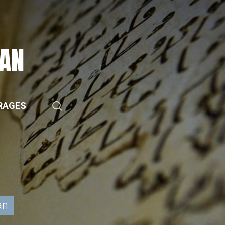
RAN
search
RAGES
an