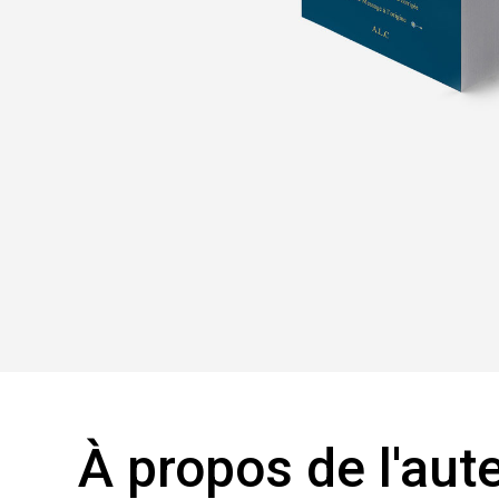
À
propos
de
l'aut