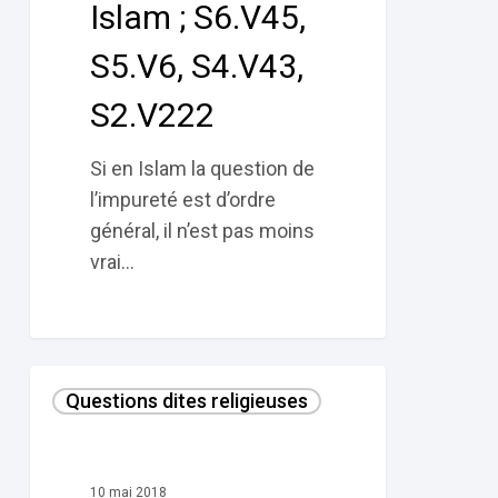
Islam ; S6.V45,
;
S6.V45,
S5.V6, S4.V43,
S5.V6,
S4.V43,
S2.V222
S2.V222
Si en Islam la question de
l’impureté est d’ordre
général, il n’est pas moins
vrai…
1–
Questions dites religieuses
L’obligation
du
jeûne
10 mai 2018