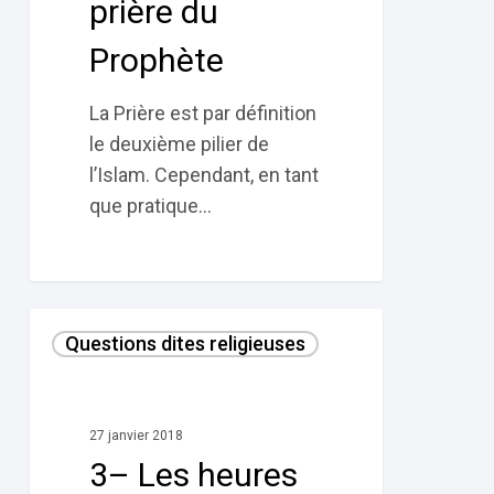
prière du
du
Prophète
Prophète
La Prière est par définition
le deuxième pilier de
l’Islam. Cependant, en tant
que pratique…
3–
Questions dites religieuses
Les
heures
de
27 janvier 2018
prière
3– Les heures
selon