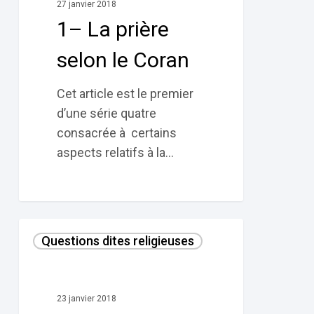
27 janvier 2018
le
1– La prière
Coran
selon le Coran
Cet article est le premier
d’une série quatre
consacrée à certains
aspects relatifs à la…
Le
Questions dites religieuses
jeûne
de
Ramadan
23 janvier 2018
selon