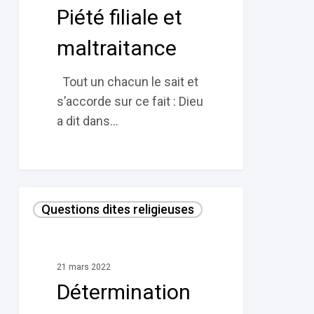
Piété filiale et
maltraitance
Tout un chacun le sait et
s’accorde sur ce fait : Dieu
a dit dans…
Détermination
Questions dites religieuses
de
Ramadan,
calendrier
21 mars 2022
lunaire
Détermination
ou
calendrier