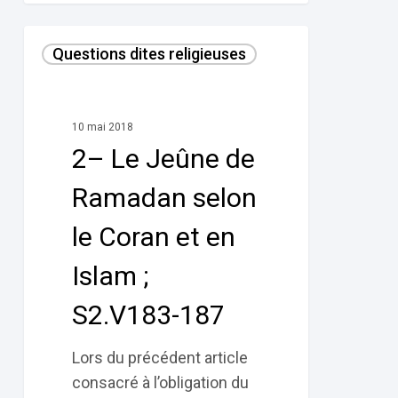
2–
Questions dites religieuses
Le
Jeûne
de
10 mai 2018
Ramadan
2– Le Jeûne de
selon
le
Ramadan selon
Coran et
le Coran et en
en
Islam
Islam ;
;
S2.V183-187
S2.V183-
187
Lors du précédent article
consacré à l’obligation du