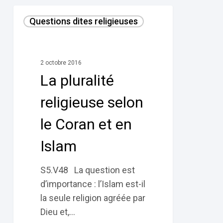
La
Questions dites religieuses
pluralité
religieuse
selon
2 octobre 2016
le
La pluralité
Coran
et
religieuse selon
en
le Coran et en
Islam
Islam
S5.V48 La question est
d’importance : l’Islam est-il
la seule religion agréée par
Dieu et,…