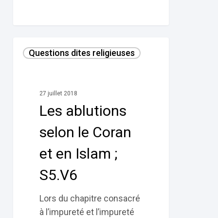
Les
Questions dites religieuses
ablutions
selon
le
27 juillet 2018
Coran
Les ablutions
et
en
selon le Coran
Islam ;
et en Islam ;
S5.V6
S5.V6
Lors du chapitre consacré
à l’impureté et l’impureté