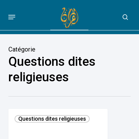
Skip
to
Menu
sea
QUE DIT VRAIMENT LE CORAN
main
content
Catégorie
Questions dites
religieuses
Uzayr
Questions dites religieuses
et
Jésus
;