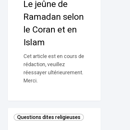
Le jeûne de
le
Coran
Ramadan selon
et
le Coran et en
en
Islam
Islam
Cet article est en cours de
rédaction, veuillez
réessayer ultérieurement.
Merci.
2
Questions dites religieuses
–
La