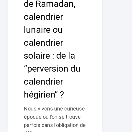
de Ramadan,
solaire
calendrier
:
de
lunaire ou
la
calendrier
“perversion
du
solaire : de la
calendrier
hégirien” ?
“perversion du
calendrier
hégirien” ?
Nous vivons une curieuse
époque où l’on se trouve
parfois dans l’obligation de