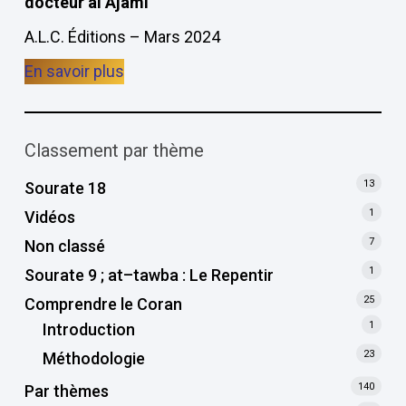
docteur al Ajamî
A.L.C. Éditions – Mars 2024
En savoir plus
Classement par thème
13
Sourate 18
1
Vidéos
7
Non classé
1
Sourate 9 ; at–tawba : Le Repentir
25
Comprendre le Coran
1
Introduction
23
Méthodologie
140
Par thèmes