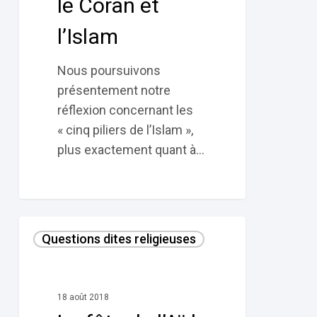
le Coran et
l’Islam
Nous poursuivons
présentement notre
réflexion concernant les
« cinq piliers de l’Islam »,
plus exactement quant à…
La
Questions dites religieuses
fête
de
l’Aïd
18 août 2018
selon