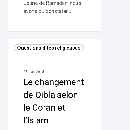
Jeûne de Ramadan, nous
avons pu constater…
Le
Questions dites religieuses
changement
de
Qibla
28 avril 2018
selon
Le changement
le
Coran
de Qibla selon
et
le Coran et
l’Islam
l’Islam