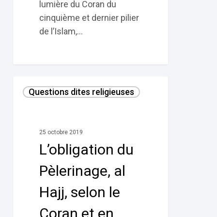
lumière du Coran du
cinquième et dernier pilier
de l’Islam,…
L’obligation
Questions dites religieuses
du
Pèlerinage,
al
25 octobre 2019
Hajj,
L’obligation du
selon
le
Pèlerinage, al
Coran
Hajj, selon le
et
en
Coran et en