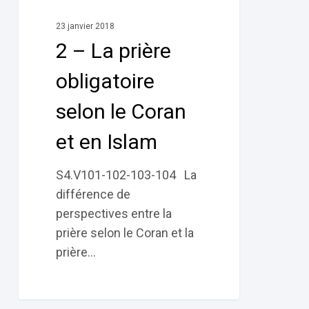
prière
23 janvier 2018
obligatoire
2 – La prière
selon
le
obligatoire
Coran
selon le Coran
et
en
et en Islam
Islam
S4.V101-102-103-104 La
différence de
perspectives entre la
prière selon le Coran et la
prière…