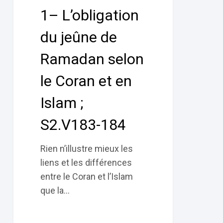
de
1– L’obligation
Ramadan
selon
du jeûne de
le
Ramadan selon
Coran
et
le Coran et en
en
Islam ;
Islam
;
S2.V183-184
S2.V183-
184
Rien n’illustre mieux les
liens et les différences
entre le Coran et l’Islam
que la…