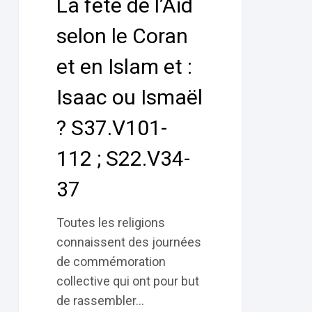
La fête de l’Aïd
le
Coran
selon le Coran
et
et en Islam et :
en
Islam et :
Isaac ou Ismaël
Isaac
? S37.V101-
ou
Ismaël
112 ; S22.V34-
?
S37.V101-
37
112 ;
S22.V34-
Toutes les religions
37
connaissent des journées
de commémoration
collective qui ont pour but
de rassembler…