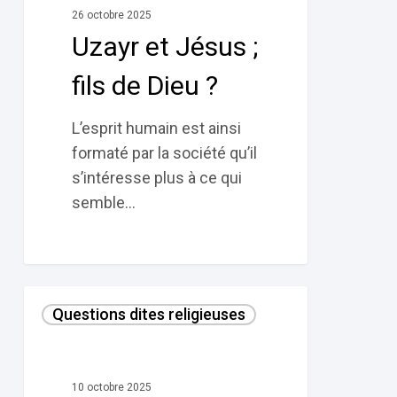
26 octobre 2025
fils
Uzayr et Jésus ;
de
Dieu
fils de Dieu ?
?
L’esprit humain est ainsi
formaté par la société qu’il
s’intéresse plus à ce qui
semble…
Piété
Questions dites religieuses
filiale
et
maltraitance
10 octobre 2025