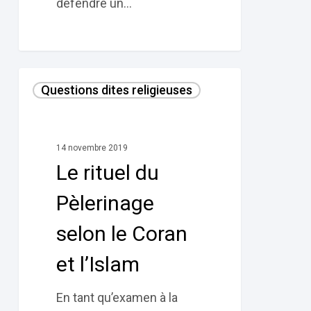
défendre un…
Le
Questions dites religieuses
rituel
du
Pèlerinage
14 novembre 2019
selon
Le rituel du
le
Coran
Pèlerinage
et
selon le Coran
l’Islam
et l’Islam
En tant qu’examen à la