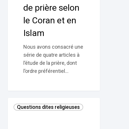
le
de prière selon
Coran
le Coran et en
et
en
Islam
Islam
Nous avons consacré une
série de quatre articles à
l’étude de la prière, dont
l’ordre préférentiel…
1–
Questions dites religieuses
La
prière
selon