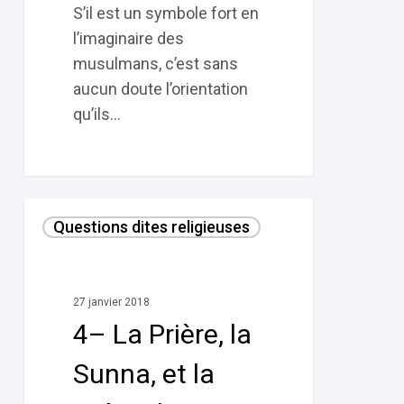
S’il est un symbole fort en
l’imaginaire des
musulmans, c’est sans
aucun doute l’orientation
qu’ils…
4–
Questions dites religieuses
La
Prière,
la
27 janvier 2018
Sunna,
4– La Prière, la
et
la
Sunna, et la
prière