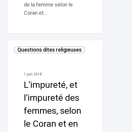
de la femme selon le
Coran et…
L’impureté,
Questions dites religieuses
et
l’impureté
des
1 juin 2018
femmes,
L’impureté, et
selon
le
l’impureté des
Coran
femmes, selon
et
en
le Coran et en
Islam