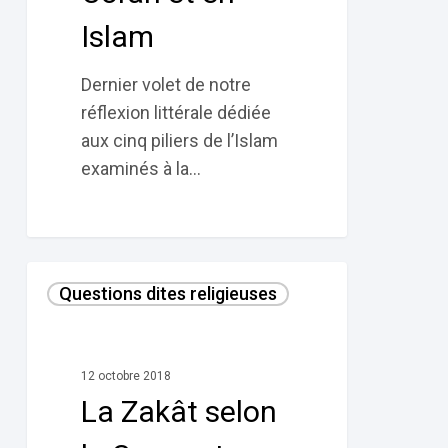
Islam
Islam
Dernier volet de notre
réflexion littérale dédiée
aux cinq piliers de l’Islam
examinés à la…
La
Questions dites religieuses
Zakât
selon
le
12 octobre 2018
Coran
La Zakât selon
et
l’Islam