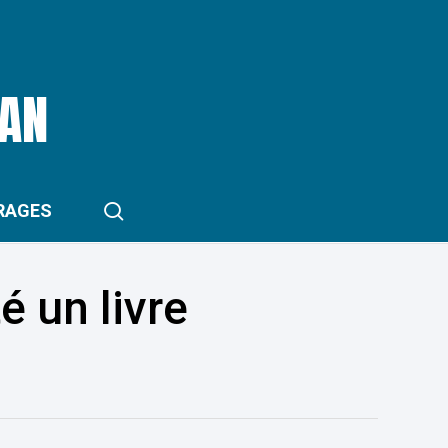
RAN
search
RAGES
é un livre