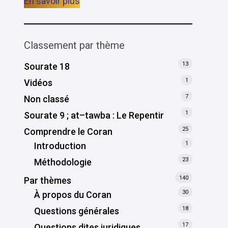
En savoir plus
Classement par thème
13
Sourate 18
1
Vidéos
7
Non classé
1
Sourate 9 ; at–tawba : Le Repentir
25
Comprendre le Coran
1
Introduction
23
Méthodologie
140
Par thèmes
30
À propos du Coran
18
Questions générales
17
Questions dites juridiques