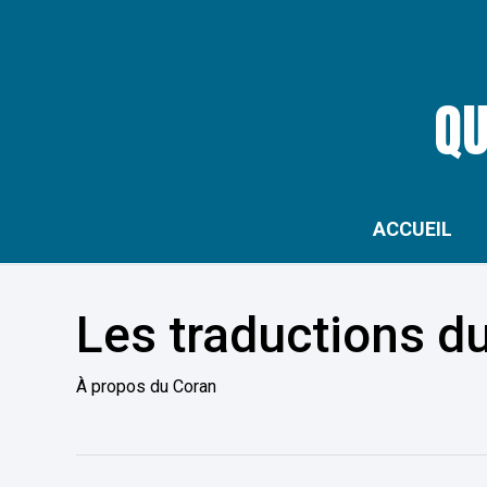
Skip
to
main
QU
content
ACCUEIL
Les traductions du
À propos du Coran