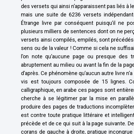
des versets qui ainsi n’apparaissent pas liés à l
mais une suite de 6236 versets indépendants
Étrange livre par conséquent puisqu’il ne p
plusieurs milliers de sentences dont on ne perço
versets ainsi compilés, empilés, sont précédé
sens ou de la valeur ! Comme si cela ne suffis
l’on note qu’aucune page ou presque des tra
abruptement au milieu ou avant la fin de la pag
d’après. Ce phénomène qu’aucun autre livre n’a à
vis est toujours composée de 15 lignes. 
calligraphique, en arabe ces pages sont entière
cherche à se légitimer par la mise en parall
produire des pages de traductions incomplète
est contre toute pratique littéraire et intelli
précède et de ce qui suit à la page suivante. D
corans de gauche à droite, pratique incongrue