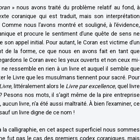
oran
» nous avons traité du problème relatif au fond, à
xte coranique qui est traduit, mais son interprétation
e. Comme nous l’avons montré et souligné, à l’évidence,
anique et procure le sentiment d’une quête de sens ne
 son appel initial. Pour autant, le Coran est victime d’un
ant de la forme, ce que nous en avons fait en tant que
 regardons le Coran avec les yeux ouverts et non ceux mi-
ui ne ressemble en rien à un livre et auquel il semble que
riter le Livre que les musulmans tiennent pour sacré. Pour
Livre
, littéralement alors le
Livre par excellence
, quel livre
? Pesons nos mots, il s’agit même de la pire entreprise
 aucun livre, n’a été aussi maltraité. À bien l’examiner, ce
 sauf un livre digne de ce nom !
 la calligraphie, en cet aspect superficiel nous sommes
 ne fut pas le cas des premiers codex coraniques, mais