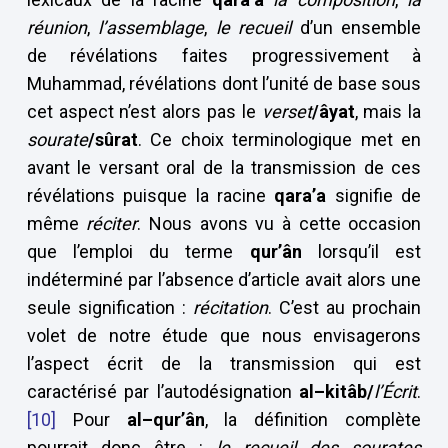
réunion
,
l’assemblage
,
le recueil
d’un ensemble
de révélations faites progressivement à
Muhammad, révélations dont l’unité de base sous
cet aspect n’est alors pas le
verset
/âyat
, mais la
sourate
/sûrat
. Ce choix terminologique met en
avant le versant oral de la transmission de ces
révélations puisque la racine
qara’a
signifie de
même
réciter
. Nous avons vu à cette occasion
que l’emploi du terme
qur’ân
lorsqu’il est
indéterminé par l’absence d’article avait alors une
seule signification :
récitation
. C’est au prochain
volet de notre étude que nous envisagerons
l’aspect écrit de la transmission qui est
caractérisé par l’autodésignation
al–kitâb/
l’Écrit
.
[10]
Pour
al–qur’ân
, la définition complète
pourrait donc être :
le recueil des sourates