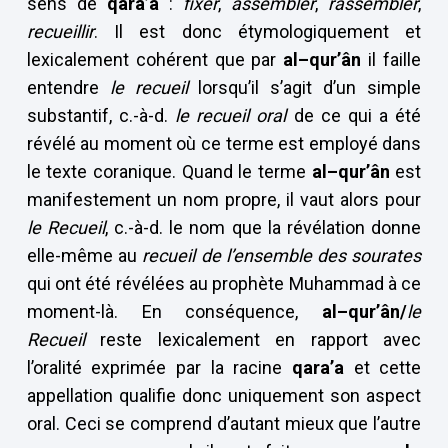
sens de
qara’a
:
fixer
,
assembler
,
rassembler
,
recueillir
. Il est donc étymologiquement et
lexicalement cohérent que par
al–qur’ân
il faille
entendre
le recueil
lorsqu’il s’agit d’un simple
substantif, c.-à-d.
le recueil oral
de ce qui a été
révélé au moment où ce terme est employé dans
le texte coranique. Quand le terme
al–qur’ân
est
manifestement un nom propre, il vaut alors pour
le Recueil
, c.-à-d. le nom que la révélation donne
elle-même au
recueil
de l’ensemble des sourates
qui ont été révélées au prophète Muhammad à ce
moment-là. En conséquence,
al–qur’ân/
le
Recueil
reste lexicalement en rapport avec
l’oralité exprimée par la racine
qara’a
et cette
appellation qualifie donc uniquement son aspect
oral. Ceci se comprend d’autant mieux que l’autre