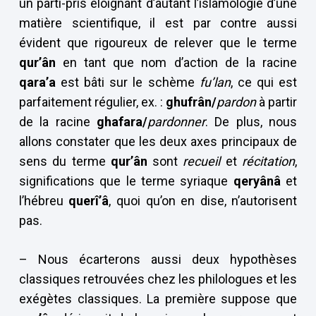
un parti-pris éloignant d’autant l’islamologie d’une
matière scientifique, il est par contre aussi
évident que rigoureux de relever que le terme
qur’ân
en tant que nom d’action de la racine
qara’a
est bâti sur le schème
fu’lan
, ce qui est
parfaitement régulier, ex. :
ghufrân/
pardon
à partir
de la racine
ghafara/
pardonner
. De plus, nous
allons constater que les deux axes principaux de
sens du terme
qur’ân
sont
recueil
et
récitation
,
significations que le terme syriaque
qeryânâ
et
l’hébreu
querî’â
, quoi qu’on en dise, n’autorisent
pas.
– Nous écarterons aussi deux hypothèses
classiques retrouvées chez les philologues et les
exégètes classiques. La première suppose que