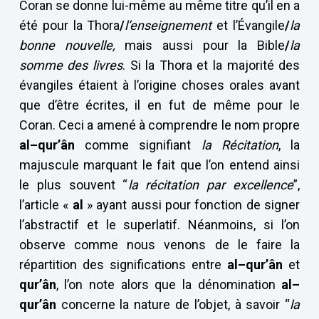
Coran se donne lui-même au même titre qu’il en a
été pour la Thora
/
l’enseignement
et l’Évangile
/
la
bonne nouvelle,
mais aussi pour la Bible
/
la
somme des livres
. Si la Thora et la majorité des
évangiles étaient à l’origine choses orales avant
que d’être écrites, il en fut de même pour le
Coran. Ceci a amené à comprendre le nom propre
al–qur’ân
comme signifiant
la Récitation
, la
majuscule marquant le fait que l’on entend ainsi
le plus souvent “
la récitation par excellence
”,
l’article «
al
» ayant aussi pour fonction de signer
l’abstractif et le superlatif. Néanmoins, si l’on
observe comme nous venons de le faire la
répartition des significations entre
al–qur’ân
et
qur’ân
, l’on note alors que la dénomination
al–
qur’ân
concerne la nature de l’objet, à savoir “
la