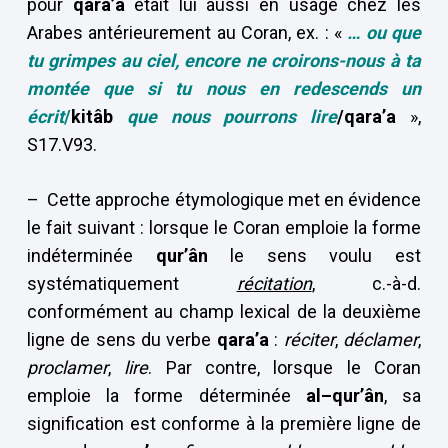
pour
qara’a
était lui aussi en usage chez les
Arabes antérieurement au Coran, ex. : «
… ou que
tu grimpes au ciel, encore ne croirons-nous à ta
montée que si tu nous en redescends un
écrit
/
kitâb
que nous pourrons lire
/qara’a
»,
S17.V93.
– Cette approche étymologique met en évidence
le fait suivant : lorsque le Coran emploie la forme
indéterminée
qur’ân
le sens voulu est
systématiquement
récitation
, c.-à-d.
conformément au champ lexical de la deuxième
ligne de sens du verbe
qara’a
:
réciter
,
déclamer
,
proclamer
,
lire
. Par contre, lorsque le Coran
emploie la forme déterminée
al–qur’ân
, sa
signification est conforme à la première ligne de