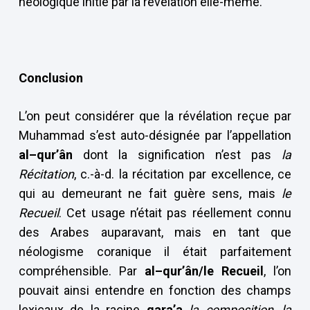
néologique initié par la révélation elle-même.
Conclusion
L’on peut considérer que la révélation reçue par
Muhammad s’est auto-désignée par l’appellation
al–qur’ân
dont la signification n’est pas
la
Récitation
, c.-à-d. la récitation par excellence, ce
qui au demeurant ne fait guère sens, mais
le
Recueil
. Cet usage n’était pas réellement connu
des Arabes auparavant, mais en tant que
néologisme coranique il était parfaitement
compréhensible. Par
al–qur’ân/le Recueil
, l’on
pouvait ainsi entendre en fonction des champs
lexicaux de la racine
qara’a
la composition
,
la