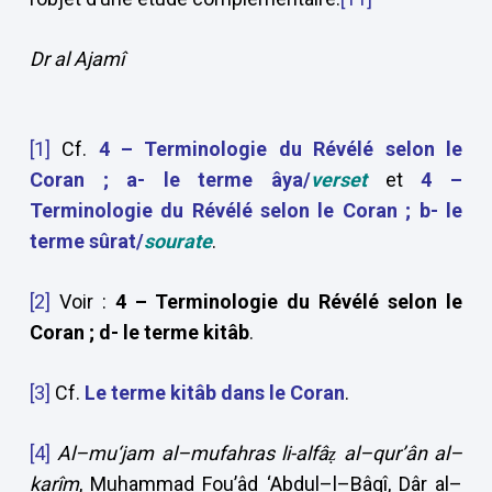
Dr al Ajamî
[1]
Cf.
4 – Terminologie du Révélé selon le
Coran ; a- le terme âya/
verset
et
4 –
Terminologie du Révélé selon le Coran ; b- le
terme sûrat/
sourate
.
[2]
Voir :
4 – Terminologie du Révélé selon le
Coran ; d- le terme kitâb
.
[3]
Cf.
Le terme kitâb dans le Coran
.
[4]
Al–mu‘jam al–mufahras li-alfâẓ al–qur’ân al–
karîm
, Muhammad Fou’âd ‘Abdul–l–Bâqî, Dâr al–