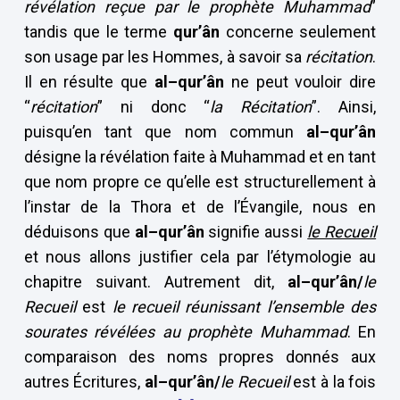
révélation reçue par le prophète Muhammad
”
tandis que le terme
qur’ân
concerne seulement
son usage par les Hommes, à savoir sa
récitation
.
Il en résulte que
al–qur’ân
ne peut vouloir dire
“
récitation
” ni donc “
la Récitation
”. Ainsi,
puisqu’en tant que nom commun
al–qur’ân
désigne la révélation faite à Muhammad et en tant
que nom propre ce qu’elle est structurellement à
l’instar de la Thora et de l’Évangile, nous en
déduisons que
al–qur’ân
signifie aussi
le Recueil
et nous allons justifier cela par l’étymologie au
chapitre suivant. Autrement dit,
al–qur’ân/
le
Recueil
est
le recueil réunissant l’ensemble des
sourates révélées au prophète Muhammad
. En
comparaison des noms propres donnés aux
autres Écritures,
al–qur’ân/
le Recueil
est à la fois