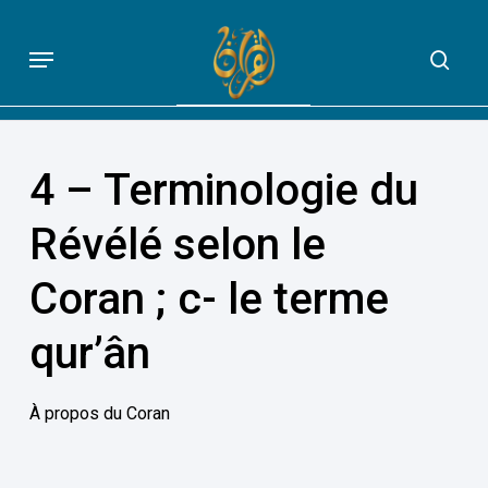
Skip
to
Menu
sea
QUE DIT VRAIMENT LE CORAN
main
content
4 – Terminologie du
Révélé selon le
Coran ; c- le terme
qur’ân
À propos du Coran