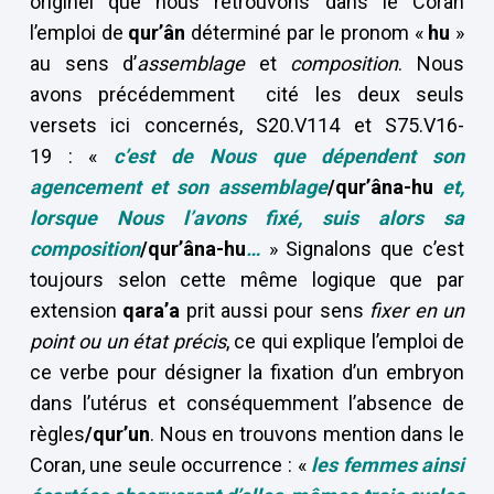
originel que nous retrouvons dans le Coran
l’emploi de
qur’ân
déterminé par le pronom «
hu
»
au sens d’
assemblage
et
composition
. Nous
avons précédemment cité les deux seuls
versets ici concernés, S20.V114 et S75.V16-
19 : «
c’est de Nous que dépendent son
agencement
et son assemblage
/qur’âna-hu
et,
lorsque Nous l’avons fixé,
suis alors sa
composition
/qur’âna-hu
…
» Signalons que c’est
toujours selon cette même logique que par
extension
qara’a
prit aussi pour sens
fixer en un
point ou un état précis
, ce qui explique l’emploi de
ce verbe pour désigner la fixation d’un embryon
dans l’utérus et conséquemment l’absence de
règles
/qur’un
. Nous en trouvons mention dans le
Coran, une seule occurrence : «
l
es femmes ainsi