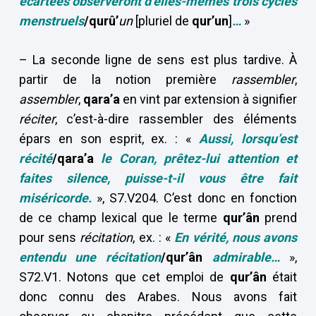
écartées observeront d’elles-mêmes trois cycles
menstruels
/qurû’
un
[pluriel de
qur’un
]
…
»
– La seconde ligne de sens est plus tardive. À
partir de la notion première
rassembler
,
assembler
,
qara’a
en vint par extension à signifier
réciter
, c’est-à-dire rassembler des éléments
épars en son esprit, ex. : «
Aussi, lorsqu’est
récité
/qara’a
le Coran, prêtez-lui attention et
faites silence, puisse-t-il vous être fait
miséricorde.
», S7.V204. C’est donc en fonction
de ce champ lexical que le terme
qur’ân
prend
pour sens
récitation
, ex. : «
En vérité, nous avons
entendu une récitation
/qur’ân
admirable…
»,
S72.V1. Notons que cet emploi de
qur’ân
était
donc connu des Arabes. Nous avons fait