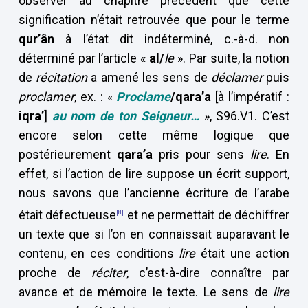
observer au chapitre précédent que cette
signification n’était retrouvée que pour le terme
qur’ân
à l’état dit indéterminé, c.-à-d. non
déterminé par l’article «
al/
le
». Par suite, la notion
de
récitation
a amené les sens de
déclamer
puis
proclamer
, ex. : «
Proclame
/qara’a
[à l’impératif :
iqra’
]
au nom de ton Seigneur…
», S96.V1. C’est
encore selon cette même logique que
postérieurement
qara’a
pris pour sens
lire
. En
effet, si l’action de lire suppose un écrit support,
nous savons que l’ancienne écriture de l’arabe
était défectueuse
et ne permettait de déchiffrer
[8]
un texte que si l’on en connaissait auparavant le
contenu, en ces conditions
lire
était une action
proche de
réciter
, c’est-à-dire connaître par
avance et de mémoire le texte. Le sens de
lire