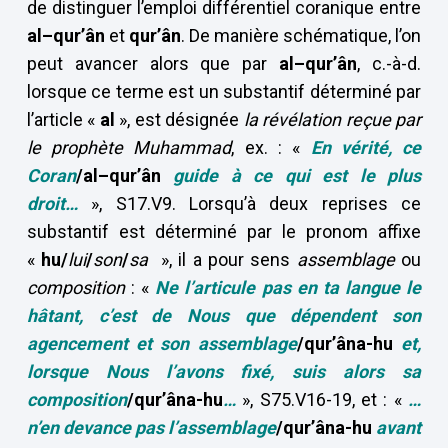
de distinguer l’emploi différentiel coranique entre
al–qur’ân
et
qur’ân
. De manière schématique, l’on
peut avancer alors que par
al–qur’ân
, c.-à-d.
lorsque ce terme est un substantif déterminé par
l’article «
al
», est désignée
la révélation reçue par
le prophète Muhammad
, ex. : «
En vérité, ce
Coran
/al–qur’ân
guide à ce qui est le plus
droit…
», S17.V9. Lorsqu’à deux reprises ce
substantif est déterminé par le pronom affixe
«
hu/
lui
/
son
/
sa
», il a pour sens
assemblage
ou
composition
: «
Ne l’articule
pas
en ta langue
le
hâtant
, c’est de Nous que dépendent son
agencement
et son assemblage
/qur’âna-hu
et,
lorsque Nous l’avons fixé,
suis alors sa
composition
/qur’âna-hu
…
», S75.V16-19, et : «
…
n’en devance pas l’assemblage
/qur’âna-hu
a
vant