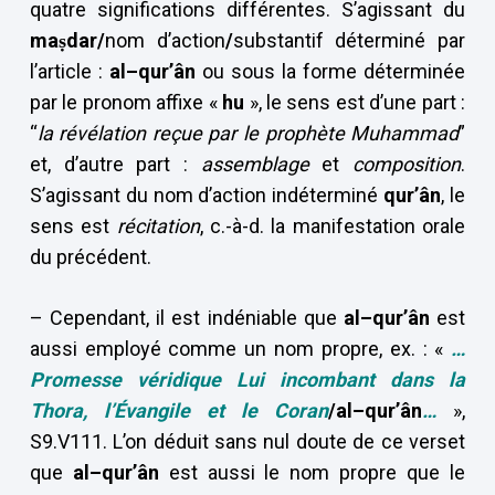
quatre significations différentes. S’agissant du
maṣdar/
nom d’action
/
substantif déterminé par
l’article :
al–qur’ân
ou sous la forme déterminée
par le pronom affixe «
hu
», le sens est d’une part :
“
la révélation reçue par le prophète Muhammad
”
et, d’autre part :
assemblage
et
composition
.
S’agissant du nom d’action indéterminé
qur’ân
, le
sens est
récitation
, c.-à-d. la manifestation orale
du précédent.
– Cependant, il est indéniable que
al–qur’ân
est
aussi employé comme un nom propre, ex. : «
…
Promesse véridique Lui incombant dans la
Thora, l’Évangile et le Coran
/al–qur’ân
…
»,
S9.V111. L’on déduit sans nul doute de ce verset
que
al–qur’ân
est aussi le nom propre que le