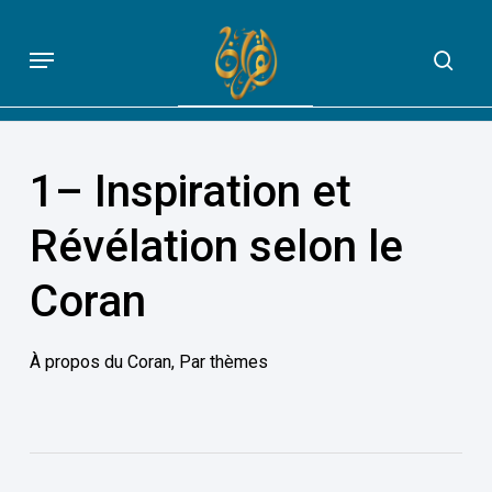
Skip
to
Menu
sea
QUE DIT VRAIMENT LE CORAN
main
content
1– Inspiration et
Révélation selon le
Coran
À propos du Coran
,
Par thèmes