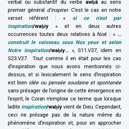
verbal ou substantif du verbe
awḥâ
au sens
premier général
d’inspirer
. C’est le cas en notre
verset référent : «
si ce n’est par
inspiration
/waḥiy
» et en deux autres
occurrences toutes deux relatives à Noé : «
…
construit le vaisseau sous Nos yeux et selon
Notre inspiration
/waḥiy
…
», S11.V37, idem en
S23.V27. Tout comme il en était pour les cas
d’inspiration que nous avons mentionnés ci-
dessus, et si lexicalement le sens d’inspiration
est bien
idée ou pensée soudaine et spontanée
sans présager de l’origine de cette émergence en
l’esprit, le Coran n’emploie ce terme que lorsque
ladite
inspiration
/waḥiy
vient de Dieu. Cependant,
ceci ne présage pas de la nature même du
phénomène d’inspiration et, pour en approcher