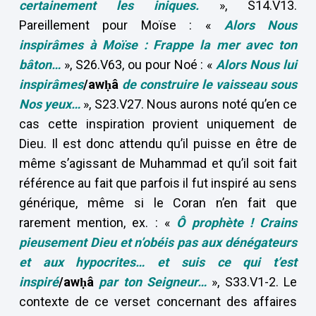
certainement les iniques.
», S14.V13.
Pareillement pour Moïse : «
Alors Nous
inspirâmes à Moïse : Frappe la mer avec ton
bâton…
», S26.V63, ou pour Noé : «
Alors Nous lui
inspirâmes
/awḥâ
de construire le vaisseau sous
Nos yeux…
», S23.V27. Nous aurons noté qu’en ce
cas cette inspiration provient uniquement de
Dieu. Il est donc attendu qu’il puisse en être de
même s’agissant de Muhammad et qu’il soit fait
référence au fait que parfois il fut inspiré au sens
générique, même si le Coran n’en fait que
rarement mention, ex. : «
Ô prophète ! Crains
pieusement Dieu et n’obéis pas aux dénégateurs
et aux hypocrites… et suis ce qui t’est
inspiré
/awḥâ
par ton Seigneur…
», S33.V1-2. Le
contexte de ce verset concernant des affaires