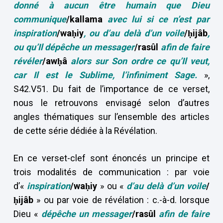
donné à aucun être humain que Dieu
communique
/kallama
avec lui si ce n’est par
inspiration
/waḥiy
, ou d’au delà d’un voile
/ḥijâb
,
ou qu’Il dépêche un messager
/rasûl
a
fin de faire
révéler
/awḥâ
alors sur Son ordre ce qu’Il veut,
car Il est le Sublime, l’infiniment Sage.
»,
S42.V51. Du fait de l’importance de ce verset,
nous le retrouvons envisagé selon d’autres
angles thématiques sur l’ensemble des articles
de cette série dédiée à la Révélation.
En ce verset-clef sont énoncés un principe et
trois modalités de communication : par voie
d’«
inspiration
/waḥiy
» ou «
d’au delà d’un voile
/
ḥijâb
» ou par voie de révélation : c.-à-d. lorsque
Dieu «
dépêche un messager
/rasûl
afin de faire