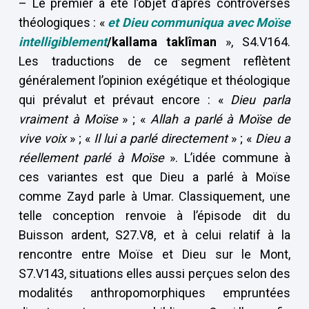
– Le premier a été l’objet d’âpres controverses
théologiques : «
et Dieu communiqua avec Moïse
intelligiblement
/kallama taklîman
», S4.V164.
Les traductions de ce segment reflètent
généralement l’opinion exégétique et théologique
qui prévalut et prévaut encore : «
Dieu parla
vraiment à Moïse
» ; «
Allah a parlé à Moïse de
vive voix
» ; «
Il lui a parlé directement
» ; «
Dieu a
réellement parlé à Moïse
». L’idée commune à
ces variantes est que Dieu a parlé à Moïse
comme Zayd parle à Umar. Classiquement, une
telle conception renvoie à l’épisode dit du
Buisson ardent, S27.V8, et à celui relatif à la
rencontre entre Moïse et Dieu sur le Mont,
S7.V143, situations elles aussi perçues selon des
modalités anthropomorphiques empruntées