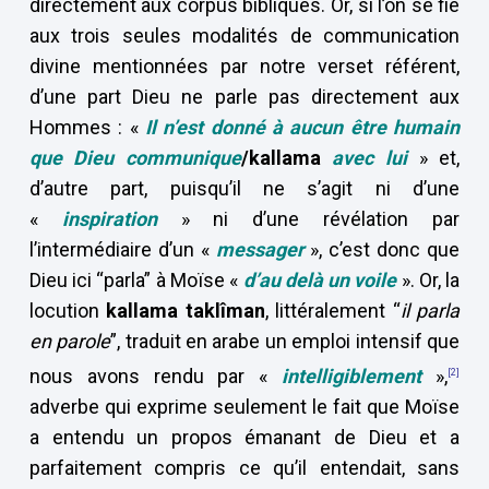
directement aux corpus bibliques. Or, si l’on se fie
aux trois seules modalités de communication
divine mentionnées par notre verset référent,
d’une part Dieu ne parle pas directement aux
Hommes : «
Il n’est donné à aucun être humain
que Dieu communique
/kallama
avec lui
» et,
d’autre part, puisqu’il ne s’agit ni d’une
«
inspiration
» ni d’une révélation par
l’intermédiaire d’un «
messager
», c’est donc que
Dieu ici “parla” à Moïse «
d’au delà un voile
». Or, la
locution
kallama taklîman
, littéralement “
il parla
en parole
”, traduit en arabe un emploi intensif que
nous avons rendu par «
intelligiblement
»,
[2]
adverbe qui exprime seulement le fait que Moïse
a entendu un propos émanant de Dieu et a
parfaitement compris ce qu’il entendait, sans