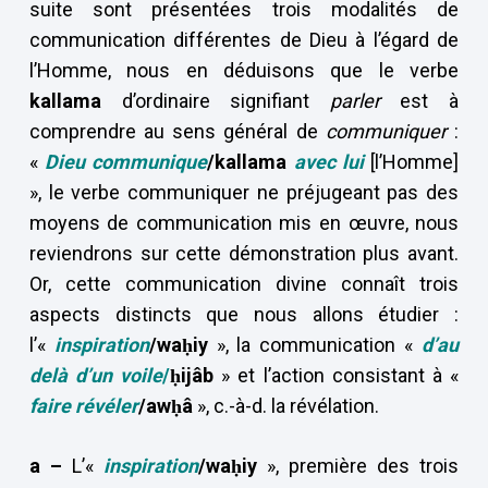
suite sont présentées trois modalités de
communication différentes de Dieu à l’égard de
l’Homme, nous en déduisons que le verbe
kallama
d’ordinaire signifiant
parler
est à
comprendre au sens général de
communiquer
:
«
Dieu communique
/kallama
avec lui
[l’Homme]
», le verbe communiquer ne préjugeant pas des
moyens de communication mis en œuvre, nous
reviendrons sur cette démonstration plus avant.
Or, cette communication divine connaît trois
aspects distincts que nous allons étudier :
l’«
inspiration
/waḥiy
», la communication «
d’au
delà d’un voile
/
ḥijâb
» et l’action consistant à «
faire révéler
/awḥâ
», c.-à-d. la révélation.
a –
L’«
inspiration
/waḥiy
», première des trois