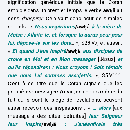
signification générique initiale que le Coran
emploie dans un premier temps le verbe
awḥâ
au
sens
d’inspirer
. Cela vaut donc pour de simples
mortels : «
Nous inspirâmes
/awḥâ
à la mère de
Moïse : Allaite-le, et, lorsque tu auras peur pour
lui, dépose-le sur les flots
… », S28.V7, et aussi :
«
Et quand J’eus inspiré
/awḥâ
aux disciples de
croire en Moi et en Mon messager
[Jésus]
et
qu’ils répondirent : Nous croyons ! Sois témoin
que nous Lui sommes assujettis.
», S5.V111.
C’est à ce titre que le Coran signale que les
prophètes-messagers
/rusul
, en dehors même du
fait qu’ils sont le siège de révélations, peuvent
aussi recevoir des inspirations : «
… alors
[aux
messagers des cités détruites]
leur Seigneur
leur inspira
/awḥâ
: J’anéantirais très