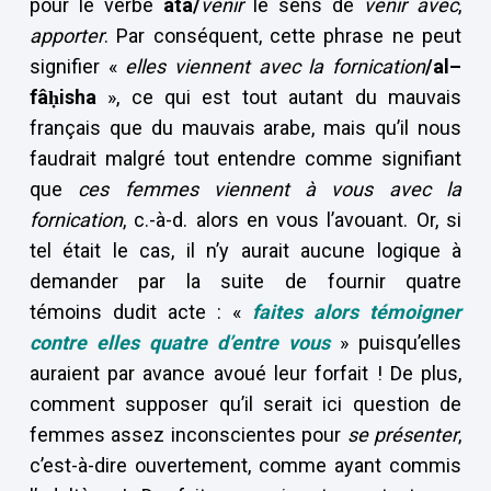
pour le verbe
âtâ/
venir
le sens de
venir avec
,
apporter
. Par conséquent, cette phrase ne peut
signifier «
elles viennent avec la fornication
/al–
fâ
ḥisha
», ce qui est tout autant du mauvais
français que du mauvais arabe, mais qu’il nous
faudrait malgré tout entendre comme signifiant
que
ces femmes viennent à vous avec la
fornication
, c.-à-d. alors en vous l’avouant. Or, si
tel était le cas, il n’y aurait aucune logique à
demander par la suite de fournir quatre
témoins dudit acte : «
faites alors témoigner
contre elles quatre d’entre vous
» puisqu’elles
auraient par avance avoué leur forfait ! De plus,
comment supposer qu’il serait ici question de
femmes assez inconscientes pour
se présenter
,
c’est-à-dire ouvertement, comme ayant commis