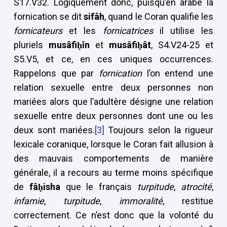
S17.V32. Logiquement donc, puisqu’en arabe la
fornication se dit
sifâh
, quand le Coran qualifie les
fornicateurs
et les
fornicatrices
il utilise les
pluriels
musâfiḥîn
et
musâfiḥât
, S4.V24-25 et
S5.V5, et ce, en ces uniques occurrences.
Rappelons que par
fornication
l’on entend une
relation sexuelle entre deux personnes non
mariées alors que l’adultère désigne une relation
sexuelle entre deux personnes dont une ou les
deux sont mariées.
[3]
Toujours selon la rigueur
lexicale coranique, lorsque le Coran fait allusion à
des mauvais comportements de manière
générale, il a recours au terme moins spécifique
de
fâḥisha
que le français
turpitude
,
atrocité
,
infamie
,
turpitude
,
immoralité
, restitue
correctement. Ce n’est donc que la volonté du