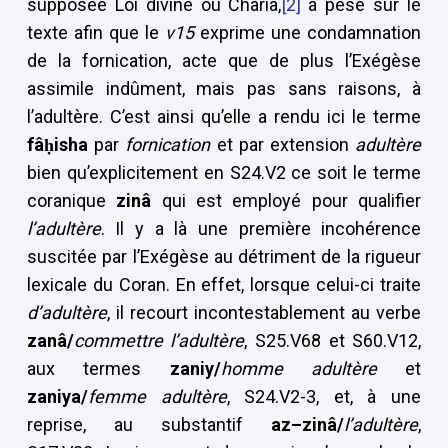
supposée Loi divine ou Charia,
[2]
a pesé sur le
texte afin que le
v15
exprime une condamnation
de la fornication, acte que de plus l’Exégèse
assimile indûment, mais pas sans raisons, à
l’adultère. C’est ainsi qu’elle a rendu ici le terme
fâḥisha
par
fornication
et par extension
adultère
bien qu’explicitement en S24.V2 ce soit le terme
coranique
zinâ
qui est employé pour qualifier
l’adultère
. Il y a là une première incohérence
suscitée par l’Exégèse au détriment de la rigueur
lexicale du Coran. En effet, lorsque celui-ci traite
d’adultère
, il recourt incontestablement au verbe
zanâ/
commettre l’adultère
, S25.V68 et S60.V12,
aux termes
zaniy/
homme adultère
et
zaniya/
femme adultère
, S24.V2-3, et, à une
reprise, au substantif
az–zinâ/
l’adultère
,