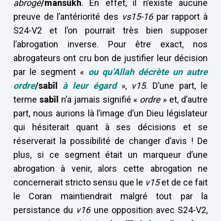
abrogé
/mansûkh
. En effet, il n’existe aucune
preuve de l’antériorité des
vs15-16
par rapport à
S24-V2 et l’on pourrait très bien supposer
l’abrogation inverse. Pour être exact, nos
abrogateurs ont cru bon de justifier leur décision
par le segment «
ou qu’Allah décrète un autre
ordre
/sabîl
à leur égard
»,
v15
. D’une part, le
terme
sabîl
n’a jamais signifié «
ordre
» et, d’autre
part, nous aurions là l’image d’un Dieu législateur
qui hésiterait quant à ses décisions et se
réserverait la possibilité de changer d’avis ! De
plus, si ce segment était un marqueur d’une
abrogation à venir, alors cette abrogation ne
concernerait stricto sensu que le
v15
et de ce fait
le Coran maintiendrait malgré tout par la
persistance du
v16
une opposition avec S24-V2,