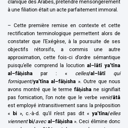
clanique des Arabes, prétendre mensongèrement
à une filiation était un acte parfaitement immoral.
– Cette première remise en contexte et cette
rectification terminologique permettent alors de
constater que l’Exégèse, à la poursuite de ses
objectifs rétorsifs, a commis une autre
approximation, cette fois-ci d’ordre sémantique
puisqu’elle comprend la locution
al–lâtî
ya’tîna
al–fâḥisha
par : «
celles
/al–lâtî
qui
forniquent
/
ya’tîna al–fâḥisha
». Outre que nous
avons montré que le terme
fâ
ḥisha
ne signifiait
pas fornication, l’on note que le verbe
venir
/âtâ
est employé intransitivement sans la préposition
«
bi
», c.-à-d. qu’il n’est pas dit «
ya’tîna/
elles
viennent
bi/
avec
al–fâ
ḥisha
». Ceci élimine donc