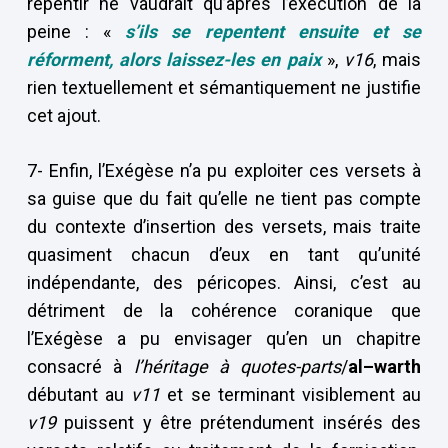
repentir ne vaudrait qu’après l’exécution de la
peine : «
s’ils se repentent ensuite et se
réforment, alors laissez-les en paix
»,
v16
, mais
rien textuellement et sémantiquement ne justifie
cet ajout.
7- Enfin, l’Exégèse n’a pu exploiter ces versets à
sa guise que du fait qu’elle ne tient pas compte
du contexte d’insertion des versets, mais traite
quasiment chacun d’eux en tant qu’unité
indépendante, des péricopes. Ainsi, c’est au
détriment de la cohérence coranique que
l’Exégèse a pu envisager qu’en un chapitre
consacré à
l’héritage à quotes-parts
/
al–warth
débutant au
v11
et se terminant visiblement au
v19
puissent y être prétendument insérés des