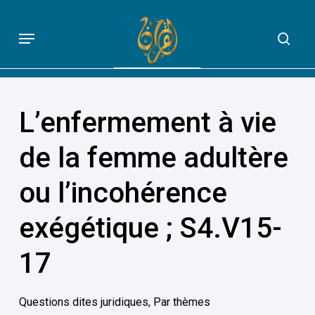
Skip
to
Menu
sea
QUE DIT VRAIMENT LE CORAN
main
content
L’enfermement à vie
de la femme adultère
ou l’incohérence
exégétique ; S4.V15-
17
Questions dites juridiques
,
Par thèmes