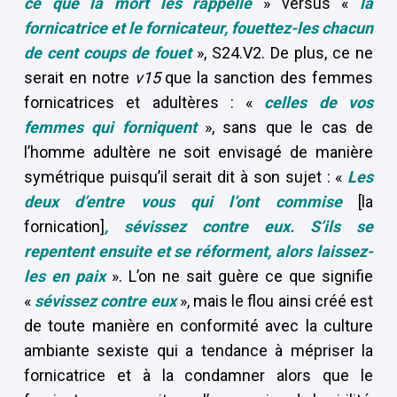
ce que la mort les rappelle
» versus «
la
fornicatrice et le fornicateur, fouettez-les chacun
de cent coups de fouet
», S24.V2. De plus, ce ne
serait en notre
v15
que la sanction des femmes
fornicatrices et adultères : «
celles de vos
femmes qui forniquent
», sans que le cas de
l’homme adultère ne soit envisagé de manière
symétrique puisqu’il serait dit à son sujet : «
Les
deux d’entre vous qui l’ont commise
[la
fornication]
, sévissez contre eux. S’ils se
repentent ensuite et se réforment, alors laissez-
les en paix
». L’on ne sait guère ce que signifie
«
sévissez contre eux
», mais le flou ainsi créé est
de toute manière en conformité avec la culture
ambiante sexiste qui a tendance à mépriser la
fornicatrice et à la condamner alors que le