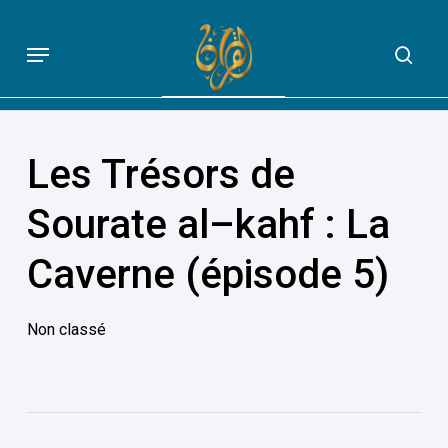
Skip
to
Menu
sea
QUE DIT VRAIMENT LE CORAN
main
content
Les Trésors de
Sourate al–kahf : La
Caverne (épisode 5)
Non classé