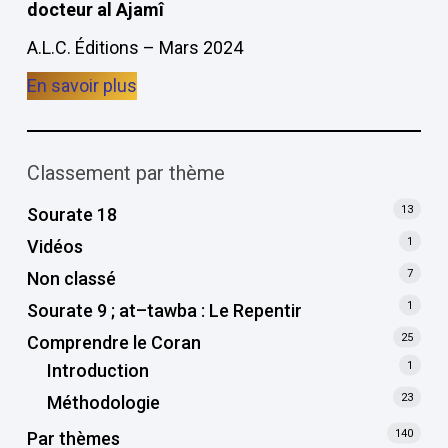
docteur al Ajamî
A.L.C. Éditions – Mars 2024
En savoir plus
Classement par thème
13
Sourate 18
1
Vidéos
7
Non classé
1
Sourate 9 ; at–tawba : Le Repentir
25
Comprendre le Coran
1
Introduction
23
Méthodologie
140
Par thèmes