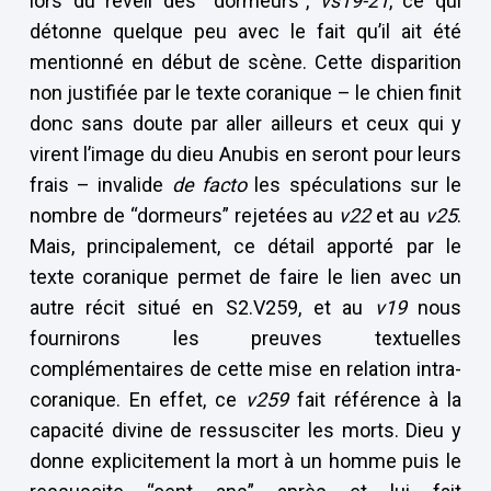
lors du réveil des “dormeurs”,
vs19-21
, ce qui
détonne quelque peu avec le fait qu’il ait été
mentionné en début de scène. Cette disparition
non justifiée par le texte coranique – le chien finit
donc sans doute par aller ailleurs et ceux qui y
virent l’image du dieu Anubis en seront pour leurs
frais – invalide
de facto
les spéculations sur le
nombre de “dormeurs” rejetées au
v22
et au
v25
.
Mais, principalement, ce détail apporté par le
texte coranique permet de faire le lien avec un
autre récit situé en S2.V259, et au
v19
nous
fournirons les preuves textuelles
complémentaires de cette mise en relation intra-
coranique. En effet, ce
v259
fait référence à la
capacité divine de ressusciter les morts. Dieu y
donne explicitement la mort à un homme puis le