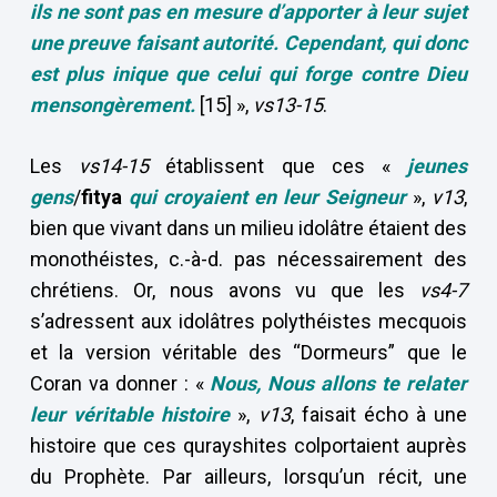
ils ne sont pas en mesure d’apporter à leur sujet
une preuve faisant autorité. Cependant, qui donc
est plus inique que celui qui forge contre Dieu
mensongèrement.
[15] »,
vs13-15
.
Les
vs14-15
établissent que ces «
jeunes
gens
/
fitya
qui croyaient en leur Seigneur
»,
v13
,
bien que vivant dans un milieu idolâtre étaient des
monothéistes, c.-à-d. pas nécessairement des
chrétiens. Or, nous avons vu que les
vs4-7
s’adressent aux idolâtres polythéistes mecquois
et la version véritable des “Dormeurs” que le
Coran va donner : «
Nous, Nous allons te relater
leur véritable histoire
»,
v13
, faisait écho à une
histoire que ces qurayshites colportaient auprès
du Prophète. Par ailleurs, lorsqu’un récit, une