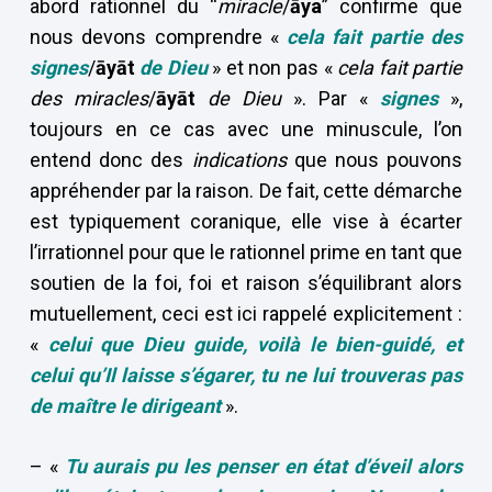
abord rationnel du “
miracle
/
ā
ya
” confirme que
nous devons comprendre «
cela fait partie des
signes
/
ā
y
ā
t
de Dieu
» et non pas «
cela fait partie
des miracles
/
ā
y
ā
t
de Dieu
». Par «
signes
»,
toujours en ce cas avec une minuscule, l’on
entend donc des
indications
que nous pouvons
appréhender par la raison. De fait, cette démarche
est typiquement coranique, elle vise à écarter
l’irrationnel pour que le rationnel prime en tant que
soutien de la foi, foi et raison s’équilibrant alors
mutuellement, ceci est ici rappelé explicitement :
«
celui que Dieu guide, voilà le bien-guidé, et
celui qu’Il laisse s’égarer, tu ne lui trouveras pas
de maître le dirigeant
».
– «
Tu aurais pu les penser en état d’éveil alors