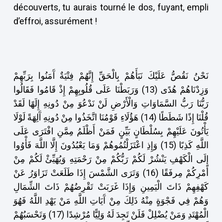
découverts, tu aurais tourné le dos, fuyant, empli
d’effroi, assurément !
نَحْنُ نَقُصُّ عَلَيْكَ نَبَأَهُمْ بِالْحَقِّ إِنَّهُمْ فِتْيَةٌ آَمَنُوا بِرَبِّهِمْ
وَزِدْنَاهُمْ هُدًى (13) وَرَبَطْنَا عَلَى قُلُوبِهِمْ إِذْ قَامُوا فَقَالُوا
رَبُّنَا رَبُّ السَّمَاوَاتِ وَالْأَرْضِ لَنْ نَدْعُوَ مِنْ دُونِهِ إِلَهًا لَقَدْ
قُلْنَا إِذًا شَطَطًا (14) هَؤُلَاءِ قَوْمُنَا اتَّخَذُوا مِنْ دُونِهِ آَلِهَةً لَوْلَا
يَأْتُونَ عَلَيْهِمْ بِسُلْطَانٍ بَيِّنٍ فَمَنْ أَظْلَمُ مِمَّنِ افْتَرَى عَلَى
اللَّهِ كَذِبًا (15) وَإِذِ اعْتَزَلْتُمُوهُمْ وَمَا يَعْبُدُونَ إِلَّا اللَّهَ فَأْوُوا
إِلَى الْكَهْفِ يَنْشُرْ لَكُمْ رَبُّكُمْ مِنْ رَحْمَتِهِ وَيُهَيِّئْ لَكُمْ مِنْ
أَمْرِكُمْ مِرفَقًا (16) وَتَرَى الشَّمْسَ إِذَا طَلَعَتْ تَزَاوَرُ عَنْ
كَهْفِهِمْ ذَاتَ الْيَمِينِ وَإِذَا غَرَبَتْ تَقْرِضُهُمْ ذَاتَ الشِّمَالِ
وَهُمْ فِي فَجْوَةٍ مِنْهُ ذَلِكَ مِنْ آَيَاتِ اللَّهِ مَنْ يَهْدِ اللَّهُ فَهُوَ
الْمُهْتَدِ وَمَنْ يُضْلِلْ فَلَنْ تَجِدَ لَهُ وَلِيًّا مُرْشِدًا (17) وَتَحْسَبُهُمْ