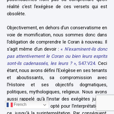
réalité c’est l’exégèse de ces versets qui est
obsolète.
Objectivement, en dehors d’un conservatisme en
voie de momification, nous sommes donc dans
l’obligation de comprendre le Coran à nouveau. Il
s’agit même d’un devoir :
«
N’examinent-ils donc
pas attentivement le Coran ou bien leurs esprits
sont-ils cadenassés, les leurs ?
», S47.V24.
Ceci
étant, nous avons défini l’Exégèse en ses tenants
et aboutissants, sa compromission avec
l’Histoire et ses objectifs dogmatiques,
politiques, mythologiques, religieux. Nous avons
aussi rappelé qu’à l’instar des exégètes juifs et
French
chrétiens il avait été opté pour l’interprétation, et
ce, jusqu’à la surinterprétation. Par conséquent,