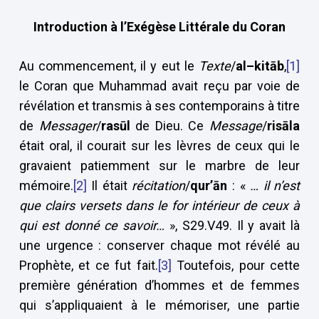
Introduction à l’Exégèse Littérale du Coran
Au commencement, il y eut le
Texte
/
al–kit
ā
b
,
[1]
le Coran que Muhammad avait reçu par voie de
révélation et transmis à ses contemporains à titre
de
Messager
/
ras
ū
l
de Dieu. Ce
Message
/
ris
ā
la
était oral, il courait sur les lèvres de ceux qui le
gravaient patiemment sur le marbre de leur
mémoire.
[2]
Il était
récitation
/
qur’
ā
n
: «
… il n’est
que clairs versets dans le for intérieur de ceux à
qui est donné ce savoir…
», S29.V49. Il y avait là
une urgence : conserver chaque mot révélé au
Prophète, et ce fut fait.
[3]
Toutefois, pour cette
première génération d’hommes et de femmes
qui s’appliquaient à le mémoriser, une partie