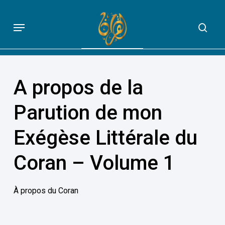
Skip
to
Menu
sea
QUE DIT VRAIMENT LE CORAN
main
content
A propos de la
Parution de mon
Exégèse Littérale du
Coran – Volume 1
À propos du Coran