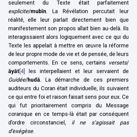
seulement du Texte était parfaitement
explicite
/
mub
ī
n
. La Révélation percutait leur
réalité, elle leur parlait directement bien que
manifestement son propos allait bien au-delà. Ils
interagissaient alors logiquement avec ce qui du
Texte les appelait à mettre en œuvre la réforme
de leur propre mode de vie et de pensée, de leurs
comportements. En ce sens, certains
versets
/
ā
y
ā
t
[4]
les interpellaient et leur servaient de
Guidée
/
hud
ā
. La démarche de ces premiers
auditeurs du Coran était individuelle, ils suivaient
ce qui entre foi et raison faisait sens pour eux. Ce
qui fut prioritairement compris du Message
coranique en ce temps-là était par conséquent
d’ordre circonstanciel,
il ne s’agissait pas
d’exégèse
.