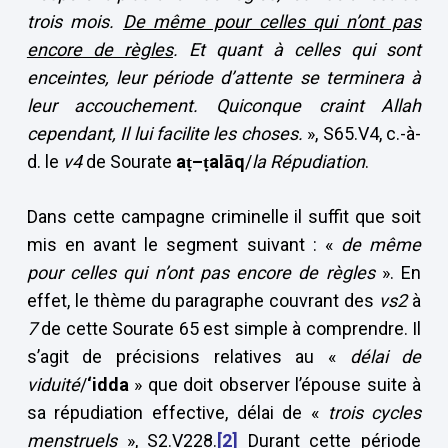
trois mois.
De même pour celles qui n’ont pas
encore de règles
. Et quant à celles qui sont
enceintes, leur période d’attente se terminera à
leur accouchement. Quiconque craint Allah
cependant, Il lui facilite les choses.
», S65.V4, c.-à-
d. le
v4
de Sourate
aṭ–ṭalāq
/
la Répudiation
.
Dans cette campagne criminelle il suffit que soit
mis en avant le segment suivant : «
de même
pour celles qui n’ont pas encore de règles
». En
effet, le thème du paragraphe couvrant des
vs2
à
7
de cette Sourate 65 est simple à comprendre. Il
s’agit de précisions relatives au «
délai de
viduité
/
‘idda
» que doit observer l’épouse suite à
sa répudiation effective, délai de «
trois cycles
menstruels
», S2.V228.
[2]
Durant cette période