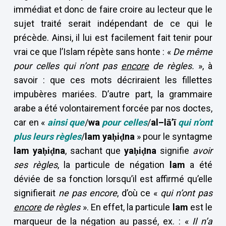
immédiat et donc de faire croire au lecteur que le
sujet traité serait indépendant de ce qui le
précède. Ainsi, il lui est facilement fait tenir pour
vrai ce que l’Islam répète sans honte : «
De même
pour celles qui n’ont pas
encore
de règles.
», à
savoir : que ces mots décriraient les fillettes
impubères mariées. D’autre part, la grammaire
arabe a été volontairement forcée par nos doctes,
car en «
ainsi que
/
wa
pour celles
/
al–lā’ī
qui n’ont
plus leurs règles
/
lam yaḥiḍna
» pour le syntagme
lam yaḥiḍna
, sachant que
yaḥiḍna
signifie
avoir
ses règles
, la particule de négation
lam
a été
déviée de sa fonction lorsqu’il est affirmé qu’elle
signifierait
ne pas encore
, d’où ce «
qui n’ont pas
encore
de règles
». En effet, la particule
lam
est le
marqueur de la négation au passé, ex. : «
Il n’a