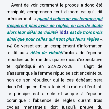
– Avant de voir comment le propos a donc été
manipulé, comprenons tout d’abord ce qu’il dit
précisément : «
quant à celles de vos femmes qui
n’espèrent plus avoir de règles, en cas de doute
alors leur délai de viduité
/‘idda
est de trois mois
ainsi que pour celles qui n’ont plus leurs règles
»,
v4
. Ce verset est un complément d’information
relatif au «
délai de viduité
/
‘idda
» de l’épouse
répudiée au terme des quatre mois d’expectative
tel qu’indiqué en S2.V227-228. Il s’agit de
s’assurer que la femme répudiée soit enceinte ou
non de son répudieur qui le cas échéant sera
dans l’obligation d’entretenir et la mère et l’enfant.
Le principe est simple et adapté à l’époque
coranique : l’absence de règles durant trois
cycles menstruels doit jusqu’à preuve du