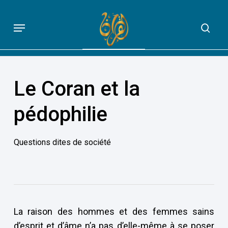
Skip
to
Menu
sea
QUE DIT VRAIMENT LE CORAN
main
content
Le Coran et la
pédophilie
Questions dites de société
La raison des hommes et des femmes sains
d’esprit et d’âme n’a pas d’elle-même à se poser