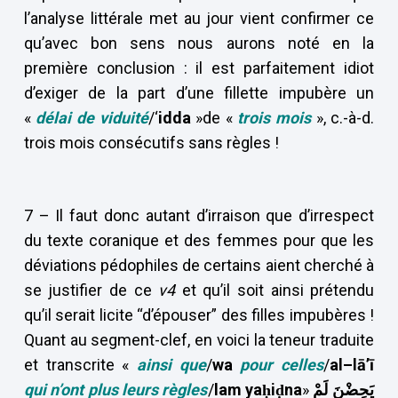
l’analyse littérale met au jour vient confirmer ce
qu’avec bon sens nous aurons noté en la
première conclusion : il est parfaitement idiot
d’exiger de la part d’une fillette impubère un
«
délai de viduité
/‘
idda
»de «
trois mois
», c.-à-d.
trois mois consécutifs sans règles !
7 – Il faut donc autant d’irraison que d’irrespect
du texte coranique et des femmes pour que les
déviations pédophiles de certains aient cherché à
se justifier de ce
v4
et qu’il soit ainsi prétendu
qu’il serait licite “d’épouser” des filles impubères !
Quant au segment-clef, en voici la teneur traduite
et transcrite «
ainsi que
/
wa
pour celles
/
al–lā’ī
qui n’ont plus leurs règles
/
lam yaḥiḍna
»
لَمْ
يَحِضْنَ