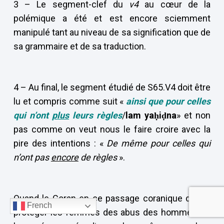
3 – Le segment-clef du
v4
au cœur de la
polémique a été et est encore sciemment
manipulé tant au niveau de sa signification que de
sa grammaire et de sa traduction.
4 – Au final, le segment étudié de S65.V4 doit être
lu et compris comme suit «
ainsi que pour celles
qui n’ont
plus
leurs règles
/
lam ya
ḥ
i
ḍ
na
» et non
pas comme on veut nous le faire croire avec la
pire des intentions : «
De même pour celles qui
n’ont pas
encore
de règles
».
Quand le Coran en ce passage coranique désire
French
protéger les femmes des abus des hommes, ici