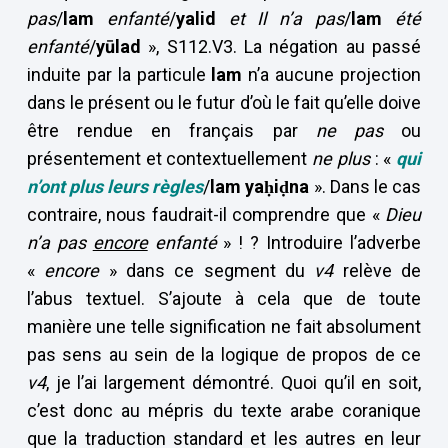
pas
/
lam
enfanté
/
yalid
et Il n’a pas
/
lam
été
enfanté
/
y
ū
lad
», S112.V3. La négation au passé
induite par la particule
lam
n’a aucune projection
dans le présent ou le futur d’où le fait qu’elle doive
être rendue en français par
ne pas
ou
présentement et contextuellement
ne plus
: «
qui
n’ont plus leurs règles
/
lam yaḥiḍna
». Dans le cas
contraire, nous faudrait-il comprendre que «
Dieu
n’a pas
encore
enfanté
» ! ? Introduire l’adverbe
«
encore
» dans ce segment du
v4
relève de
l’abus textuel. S’ajoute à cela que de toute
manière une telle signification ne fait absolument
pas sens au sein de la logique de propos de ce
v4
, je l’ai largement démontré. Quoi qu’il en soit,
c’est donc au mépris du texte arabe coranique
que la traduction standard et les autres en leur