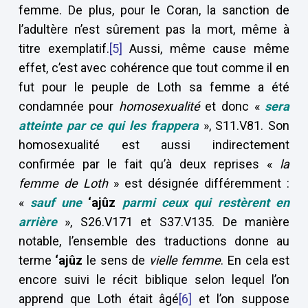
femme. De plus, pour le Coran, la sanction de
l’adultère n’est sûrement pas la mort, même à
titre exemplatif.
[5]
Aussi, même cause même
effet, c’est avec cohérence que tout comme il en
fut pour le peuple de Loth sa femme a été
condamnée pour
homosexualité
et donc «
sera
atteinte par ce qui les frappera
», S11.V81. Son
homosexualité est aussi indirectement
confirmée par le fait qu’à deux reprises «
la
femme de Loth
» est désignée différemment :
«
sauf une
‘ajûz
parmi ceux qui restèrent en
arrière
», S26.V171 et S37.V135. De manière
notable, l’ensemble des traductions donne au
terme
‘ajûz
le sens de
vielle femme
. En cela est
encore suivi le récit biblique selon lequel l’on
apprend que Loth était âgé
[6]
et l’on suppose