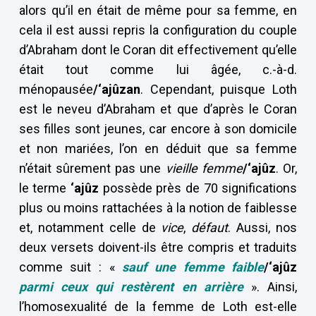
alors qu’il en était de même pour sa femme, en
cela il est aussi repris la configuration du couple
d’Abraham dont le Coran dit effectivement qu’elle
était tout comme lui âgée, c.-à-d.
ménopausée
/‘ajûzan
. Cependant, puisque Loth
est le neveu d’Abraham et que d’après le Coran
ses filles sont jeunes, car encore à son domicile
et non mariées, l’on en déduit que sa femme
n’était sûrement pas une
vieille femme
/‘ajûz
. Or,
le terme
‘ajûz
possède près de 70 significations
plus ou moins rattachées à la notion de faiblesse
et, notamment celle de
vice
,
défaut
. Aussi, nos
deux versets doivent-ils être compris et traduits
comme suit : «
sauf une femme faible
/‘ajûz
parmi ceux qui restèrent en arrière
». Ainsi,
l’homosexualité de la femme de Loth est-elle