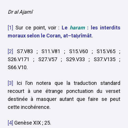
Dr al Ajamî
[1]
Sur ce point, voir :
Le
haram
: les interdits
moraux selon le Coran, at–taḥrîmât
.
[2]
S7.V83 ; S11.V81 ; S15.V60 ; S15.V65 ;
S26.V171 ; S27.V57 ; S29.V33 ; S37.V135 ;
S66.V10.
[3]
Ici l’on notera que la traduction standard
recourt à une étrange ponctuation du verset
destinée à masquer autant que faire se peut
cette incohérence.
[4]
Genèse XIX ; 25.