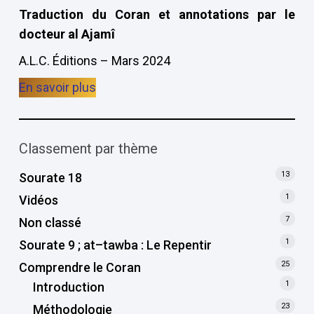
Traduction du Coran et annotations par le
docteur al Ajamî
A.L.C. Éditions – Mars 2024
En savoir plus
Classement par thème
13
Sourate 18
1
Vidéos
7
Non classé
1
Sourate 9 ; at–tawba : Le Repentir
25
Comprendre le Coran
1
Introduction
23
Méthodologie