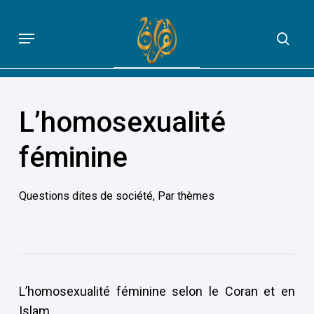
Skip
to
Menu
sea
QUE DIT VRAIMENT LE CORAN
main
content
L’homosexualité
féminine
Questions dites de société
,
Par thèmes
L’homosexualité féminine selon le Coran et en
Islam