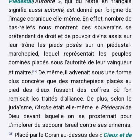
Piédestal
/
Autorité
», qui du reste en français
signifie aussi
autorité
, est donné par l’origine de
l’image coranique elle-même. En effet, nombre de
bas-reliefs nous montrent des souverains se
prétendant de droit et de pouvoir divins assis sur
leur trône les pieds posés sur un piédestal-
marchepied, lequel représentait les peuples
dominés placés sous l’autorité de leur vainqueur
et maître.
De même, il advenait sous une forme
[27]
plus concrète que des marchepieds placés au
pied des dieux fussent des coffres où l’on
remisait les traités d’alliance. De plus, selon le
judaïsme,
l’Arche
était elle-même le
Piédestal
de
Dieu devant laquelle on se prosternait pour
L’implorer de secourir Israël contre ses ennemis.
Placé par le Coran au-dessus des «
Cieux et de
[28]