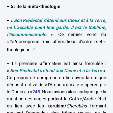
– 5 : De la méta-théologie
–
«
Son Piédestal s’étend aux Cieux et à la Terre,
ne L’accable point leur garde. Il est le Sublime,
l’Incommensurable
». Ce dernier volet du
v255
comprend trois affirmations d’ordre méta-
théologique.
[25]
– La première affirmation est ainsi formulée :
«
Son Piédestal s’étend aux Cieux et à la Terre
».
Ce propos se comprend en lien avec la critique
déconstructive de « l’Arche » qui a été opérée par
le Coran au
v248
. Nous avions alors indiqué que la
mention des anges portant le Coffre/Arche était
en lien avec les
kerubim/
Chérubins
formant
souvent l’accoudoir des trônes royaux de la