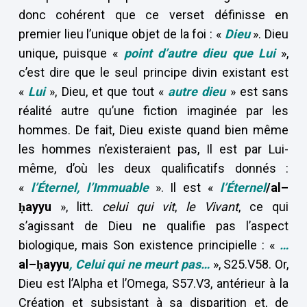
donc cohérent que ce verset définisse en
premier lieu l’unique objet de la foi : «
Dieu
». Dieu
unique, puisque «
point d’autre dieu que Lui
»,
c’est dire que le seul principe divin existant est
«
Lui
», Dieu, et que tout «
autre dieu
» est sans
réalité autre qu’une fiction imaginée par les
hommes. De fait, Dieu existe quand bien même
les hommes n’existeraient pas, Il est par Lui-
même, d’où les deux qualificatifs donnés :
«
l’Éternel, l’Immuable
». Il est «
l’Éternel
/al–
ḥayyu
», litt.
celui qui vit
,
le Vivant
, ce qui
s’agissant de Dieu ne qualifie pas l’aspect
biologique, mais Son existence principielle : «
…
al–ḥayyu
,
Celui qui ne meurt pas…
», S25.V58. Or,
Dieu est l’Alpha et l’Omega, S57.V3, antérieur à la
Création et subsistant à sa disparition et, de