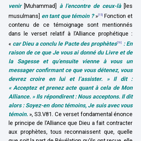
venir
[Muhammad]
à l’encontre de ceux-là
[les
musulmans]
en tant que témoin ?
»
Fonction et
[15]
contenu de ce témoignage sont mentionnés
dans le verset relatif à l’Alliance prophétique :
«
car Dieu a conclu le Pacte des prophètes
:
En
[16]
raison de ce que Je vous ai donné du Livre et de
la Sagesse et qu’ensuite vienne à vous un
messager confirmant ce que vous détenez, vous
devrez croire en lui et l’assister. » Il dit :
« Acceptez et prenez acte quant à cela de Mon
Alliance. » Ils répondirent : Nous acceptons. Il dit
alors : Soyez-en donc témoins, Je suis avec vous
témoin.
», S3.V81. Ce verset fondamental énonce
le principe de l’Alliance que Dieu a fait contracter
aux prophètes, tous reconnaissent que, quelle
que soit la part de Révélation qu’ils ont reçue, elle