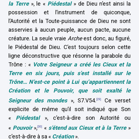
la Terre
», le «
Piédestal
» de Dieu n’est ainsi la
possession et l’instrument de quiconque,
l’Autorité et la Toute-puissance de Dieu ne sont
asservies à aucun peuple, aucun pacte, aucune
créature. La seule vraie
Arche
est donc, au figuré,
le Piédestal de Dieu. C’est toujours selon cette
ligne déconstructive que résonne la parabole du
Trône : «
Votre Seigneur a créé les Cieux et la
Terre en six jours, puis s’est installé sur le
Trône… N’est-ce point à Lui qu’appartiennent la
Création et le Pouvoir, que soit exalté le
Seigneur des mondes
», S7.V54.
Ce verset
[29]
explicite de même qu’il soit indiqué que Son
«
Piédestal
», c’est-à-dire son Autorité ou
«
Pouvoir
»,
«
s’étend aux Cieux et à la Terre
»
[30]
c’est-à-dire à sa «
Création
».