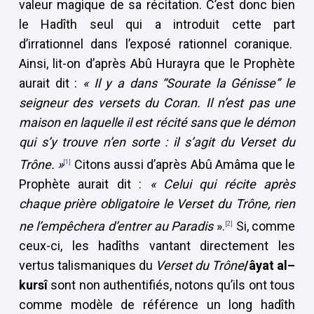
valeur magique de sa récitation. C’est donc bien
le Hadîth seul qui a introduit cette part
d’irrationnel dans l’exposé rationnel coranique.
Ainsi, lit-on d’après Abû Hurayra que le Prophète
aurait dit :
«
Il y a dans “Sourate la Génisse” le
seigneur des versets du Coran. Il n’est pas une
maison en laquelle il est récité sans que le démon
qui s’y trouve n’en sorte : il s’agit du Verset du
Trône. »
Citons aussi d’après Abû Amâma que le
[1]
Prophète aurait dit :
« Celui qui récite après
chaque prière obligatoire le Verset du Trône, rien
ne l’empêchera d’entrer au Paradis
».
Si, comme
[2]
ceux-ci, les hadîths vantant directement les
vertus talismaniques du
Verset du Trône
/âyat al–
kursî
sont non authentifiés, notons qu’ils ont tous
comme modèle de référence un long hadîth