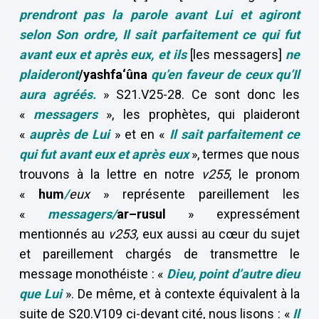
prendront pas la parole avant Lui et agiront
selon Son ordre, Il sait parfaitement
ce qui fut
avant eux et après eux, et ils
[les messagers]
ne
plaideront
/yashfa‘ûna
qu’en faveur de ceux qu’Il
aura agréés.
» S21.V25-28. Ce sont donc les
«
messagers
», les prophètes, qui plaideront
«
auprès de Lui
» et en «
Il sait parfaitement
ce
qui fut avant eux et après eux
», termes que nous
trouvons à la lettre en notre
v255
, le pronom
«
hum
/
eux
» représente pareillement les
«
messagers/
ar–rusul
» expressément
mentionnés au
v253,
eux aussi au cœur du sujet
et pareillement chargés de transmettre le
message monothéiste : «
Dieu, point d’autre dieu
que Lui
». De même, et à contexte équivalent à la
suite de S20.V109 ci-devant cité, nous lisons : «
Il