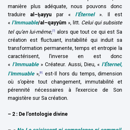
manière plus adéquate, nous pouvons donc
traduire
al–ḥayyu
par «
l’Éternel
». Il est
«
l’Immuable
/al–qayyûm
», litt.
Celui qui subsiste
tel qu’en lui-même
,
alors que tout ce qui est Sa
[7]
création est fluctuant, instabilité qui induit sa
transformation permanente, temps et entropie la
caractérisent, l’inverse en est donc
«
l’Immuable
» Créateur. Aussi, Dieu, «
l’Éternel,
l’Immuable
»,
est-Il hors du temps, dimension
[8]
où s’opère tout changement, immutabilité et
pérennité nécessaires à l’exercice de Son
magistère sur Sa création.
– 2 : De l’ontologie divine
– «
Ne Le saisissent ni somnolence ni sommeil,