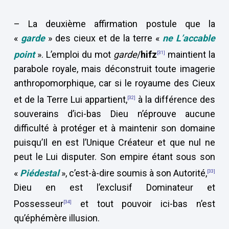
– La deuxième affirmation postule que la
«
garde
» des cieux et de la terre «
ne L’accable
point
». L’emploi du mot
garde
/
hifz
maintient la
[31]
parabole royale, mais déconstruit toute imagerie
anthropomorphique, car si le royaume des Cieux
et de la Terre Lui appartient,
à la différence des
[32]
souverains d’ici-bas Dieu n’éprouve aucune
difficulté à protéger et à maintenir son domaine
puisqu’Il en est l’Unique Créateur et que nul ne
peut le Lui disputer. Son empire étant sous son
«
Piédestal
», c’est-à-dire soumis à son Autorité,
[33]
Dieu en est l’exclusif Dominateur et
Possesseur
et tout pouvoir ici-bas n’est
[34]
qu’éphémère illusion.