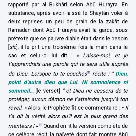
rapporté par al Bukhârî selon Abû Hurayra. En
substance, après avoir laissé le Shaytân voler à
deux reprises un peu de grain de la zakât de
Ramadan dont Abû Hurayra avait la garde, sous
prétexte que ce pauvre diable était dans le besoin
[
sic
], il le prit une troisième fois la main dans le
sac et celui-ci lui dit : «
Laisse-moi, et je
t’apprendrais une parole qui te sera utile auprès
de Dieu. Lorsque tu te couches
récite :
“
Dieu,
[3]
point d’autre dieu que Lui
.
Ni somnolence ni
sommeil…
[le verset]
” et
Dieu ne cessera de te
protéger, aucun démon ne t’atteindra jusqu’à ton
réveil. »
Alors, le Prophète fit ce commentaire : «
Il
t’a dit la vérité alors qu’il est le plus grand des
menteurs !
»
Quand on lit la version complète de
[4]
ce célèbre récit, la naïveté dont fait montre Abû