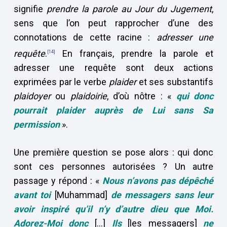
signifie
prendre la parole au Jour du Jugement
,
sens que l’on peut rapprocher d’une des
connotations de cette racine :
adresser une
requête
.
En français, prendre la parole et
[14]
adresser une requête sont deux actions
exprimées par le verbe
plaider
et ses substantifs
plaidoyer
ou
plaidoirie
, d’où nôtre : «
qui donc
pourrait plaider auprès de Lui sans Sa
permission
».
Une première question se pose alors : qui donc
sont ces personnes autorisées ? Un autre
passage y répond : «
Nous n’avons pas dépêché
avant toi
[Muhammad]
de messagers sans leur
avoir inspiré qu’il n’y d’autre dieu que Moi.
Adorez-Moi donc
[…]
Ils
[les messagers]
ne