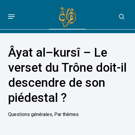
Skip
to
Menu
sea
QUE DIT VRAIMENT LE CORAN
main
content
Âyat al–kursî – Le
verset du Trône doit-il
descendre de son
piédestal ?
Questions générales
,
Par thèmes