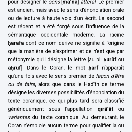
pour désigner le
sens
[
ma‘nâ
]
littéral
. Le premier
est ancien, mais avec le sens d’énonciation orale
ou de lecture à haute voix d’un écrit. Le second
est récent et a été forgé sous l’influence de la
sémantique occidentale moderne. La racine
ḥarafa
dont ce nom dérive ne signifie à l’origine
que la manière de s’exprimer et ce n’est que par
métonymie qu’il désigne la lettre [au pl.
ḥurûf
ou
aḥruf
]. Dans le Coran, le mot
ḥarf
n’apparaît
qu’une fois avec le sens premier de
façon d’être
ou de faire
, alors que dans le Hadîth ce terme
désigne les diverses possibilités d’énonciation du
texte coranique, ce qui plus tard sera classifié
génériquement sous l’appellation
qirâ’ât
ou
variantes
du texte coranique. Au demeurant, le
Coran n’emploie aucun terme pour qualifier la ou