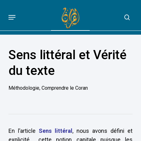
Skip
to
Menu
sea
QUE DIT VRAIMENT LE CORAN
main
content
Sens littéral et Vérité
du texte
Méthodologie
,
Comprendre le Coran
En l’article
Sens littéral
, nous avons défini et
explicité cette notion capitale puisque les