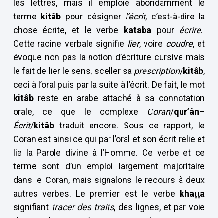
les lettres, mais il emploie abondamment le
terme
kitâb
pour désigner
l’écrit
, c’est-à-dire la
chose écrite, et le verbe
kataba
pour
écrire
.
Cette racine verbale signifie
lier
, voire
coudre
, et
évoque non pas la notion d’écriture cursive mais
le fait de lier le sens, sceller sa
prescription
/
kitâb
,
ceci à l’oral puis par la suite à l’écrit. De fait, le mot
kitâb
reste en arabe attaché à sa connotation
orale, ce que le complexe
Coran
/
qur’ân
–
Écrit
/
kitâb
traduit encore. Sous ce rapport, le
Coran est ainsi ce qui par l’oral et son écrit relie et
lie la Parole divine à l’Homme. Ce verbe et ce
terme sont d’un emploi largement majoritaire
dans le Coran, mais signalons le recours à deux
autres verbes. Le premier est le verbe
khaṭṭa
signifiant
tracer des traits
, des lignes, et par voie