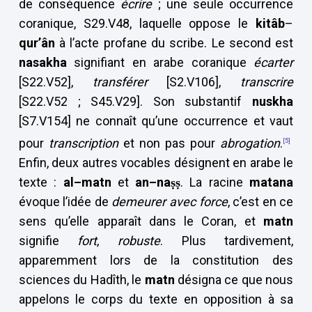
de conséquence
écrire
; une seule occurrence
coranique, S29.V48, laquelle oppose le
kitâb
–
qur’ân
à l’acte profane du scribe. Le second est
nasakha
signifiant en arabe coranique
écarter
[S22.V52],
transférer
[S2.V106],
transcrire
[S22.V52
; S45.V29]. Son substantif
nuskha
[S7.V154] ne connaît qu’une occurrence et vaut
pour
transcription
et non pas pour
abrogation
.
[5]
Enfin, deux autres vocables désignent en arabe le
texte :
al–matn
et
an–naṣṣ
. La racine
matana
évoque l’idée de
demeurer avec force
, c’est en ce
sens qu’elle apparaît dans le Coran, et
matn
signifie
fort
,
robuste
. Plus tardivement,
apparemment lors de la constitution des
sciences du Hadîth, le
matn
désigna ce que nous
appelons le corps du texte en opposition à sa