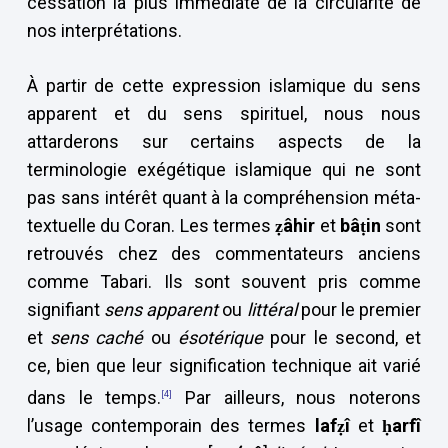
cessation la plus immédiate de la circularité de
nos interprétations.
À partir de cette expression islamique du sens
apparent et du sens spirituel, nous nous
attarderons sur certains aspects de la
terminologie exégétique islamique qui ne sont
pas sans intérêt quant à la compréhension méta-
textuelle du Coran. Les termes
ẓâhir
et
bâṭin
sont
retrouvés chez des commentateurs anciens
comme Tabari. Ils sont souvent pris comme
signifiant
sens apparent
ou
littéral
pour le premier
et
sens caché
ou
ésotérique
pour le second, et
ce, bien que leur signification technique ait varié
dans le temps.
Par ailleurs, nous noterons
[4]
l’usage contemporain des termes
lafẓî
et
ḥarfî