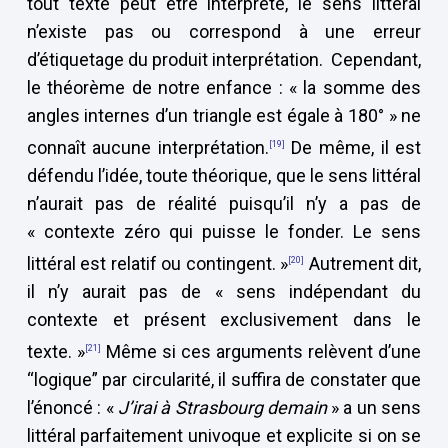
tout texte peut être interprété, le sens littéral
n’existe pas ou correspond à une erreur
d’étiquetage du produit interprétation. Cependant,
le théorème de notre enfance : « la somme des
angles internes d’un triangle est égale à 180° » ne
connaît aucune interprétation.
De même, il est
[19]
défendu l’idée, toute théorique, que le sens littéral
n’aurait pas de réalité puisqu’il n’y a pas de
« contexte zéro qui puisse le fonder. Le sens
littéral est relatif ou contingent. »
Autrement dit,
[20]
il n’y aurait pas de « sens indépendant du
contexte et présent exclusivement dans le
texte. »
Même si ces arguments relèvent d’une
[21]
“logique” par circularité, il suffira de constater que
l’énoncé : «
J’irai à Strasbourg demain
» a un sens
littéral parfaitement univoque et explicite si on se