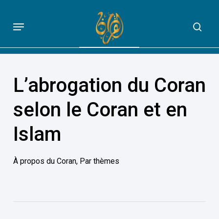
Skip
to
Menu
sea
QUE DIT VRAIMENT LE CORAN
main
content
L’abrogation du Coran
selon le Coran et en
Islam
À propos du Coran
,
Par thèmes