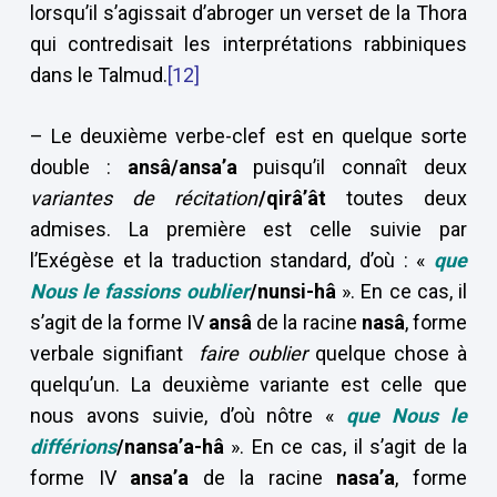
lorsqu’il s’agissait d’abroger un verset de la Thora
qui contredisait les interprétations rabbiniques
dans le Talmud.
[12]
– Le deuxième verbe-clef est en quelque sorte
double :
ansâ/ansa’a
puisqu’il connaît deux
variantes de récitation
/qirâ’ât
toutes deux
admises. La première est celle suivie par
l’Exégèse et la traduction standard, d’où : «
que
Nous le fassions oublier
/nunsi-hâ
». En ce cas, il
s’agit de la forme IV
ansâ
de la racine
nasâ
, forme
verbale signifiant
faire oublier
quelque chose à
quelqu’un. La deuxième variante est celle que
nous avons suivie, d’où nôtre «
que Nous le
différions
/nansa’a-hâ
». En ce cas, il s’agit de la
forme IV
ansa’a
de la racine
nasa’a
, forme