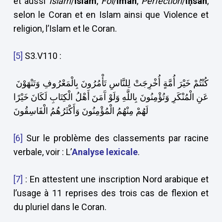
et aussi
Islam
/
islâm
,
Foi
/
îmân
,
Perfection
/
iḥsân
,
selon le Coran et en Islam ainsi que Violence et
religion, l’Islam et le Coran.
[5]
S3.V110 :
كُنْتُمْ خَيْرَ أُمَّةٍ أُخْرِجَتْ لِلنَّاسِ تَأْمُرُونَ بِالْمَعْرُوفِ وَتَنْهَوْنَ
عَنِ الْمُنْكَرِ وَتُؤْمِنُونَ بِاللَّهِ وَلَوْ آَمَنَ أَهْلُ الْكِتَابِ لَكَانَ خَيْرًا
لَهُمْ مِنْهُمُ الْمُؤْمِنُونَ وَأَكْثَرُهُمُ الْفَاسِقُونَ
[6]
Sur le problème des classements par racine
verbale, voir : L’
Analyse lexicale
.
[7]
: En attestent une inscription Nord arabique et
l’usage à 11 reprises des trois cas de flexion et
du pluriel dans le Coran.