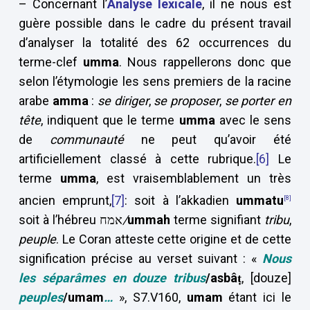
– Concernant l’
Analyse lexicale
, il ne nous est
guère possible dans le cadre du présent travail
d’analyser la totalité des 62 occurrences du
terme-clef
umma
. Nous rappellerons donc que
selon l’étymologie les sens premiers de la racine
arabe
amma
:
se diriger
,
se proposer
,
se porter en
tête
, indiquent que le terme
umma
avec le sens
de
communauté
ne peut qu’avoir été
artificiellement classé à cette rubrique.
[6]
Le
terme
umma
, est vraisemblablement un très
ancien emprunt,
[7]
: soit à l’akkadien
ummatu
[8]
soit à l’hébreu אמח
/
ummah
terme signifiant
tribu
,
peuple
. Le Coran atteste cette origine et de cette
signification précise au verset suivant : «
Nous
les séparâmes en douze tribus
/asbâ
ṭ
, [douze]
peuples
/umam
…
», S7.V160,
umam
étant ici le