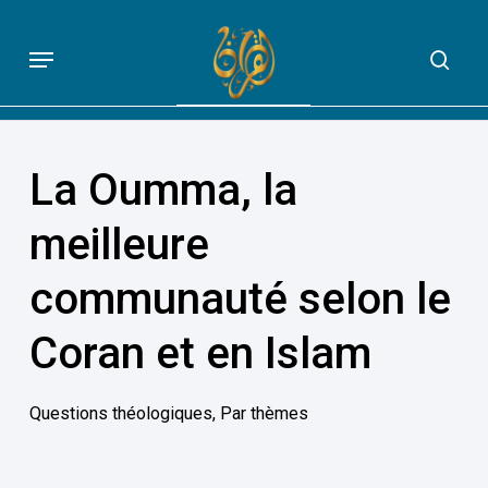
Skip
to
Menu
sea
QUE DIT VRAIMENT LE CORAN
main
content
La Oumma, la
meilleure
communauté selon le
Coran et en Islam
Questions théologiques
,
Par thèmes