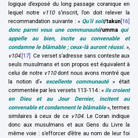
logique d’exposé du long passage coranique en
lequel notre
v110
s’inscrit, l’on doit relever la
recommandation suivante : «
Qu’il soit
/takun
[16]
donc parmi vous une communauté
/umma
qui
appelle au bien, incite au convenable et
condamne le blâmable ; ceux-là auront réussi.
»,
v104
.
[17]
Ce verset s’adresse sans conteste aux
seuls musulmans et son propos est équivalent à
celui de notre
v110
dont nous avons montré que
la notion d’«
excellente communauté
» était
commentée par les versets 113-114 : «
ils croient
en Dieu et au Jour Dernier, incitent au
convenable et condamnent le blâmable
», termes
similaires à ceux de ce
v104
. Le Coran indique
donc aux musulmans et aux Gens du Livre la
même voie : s’efforcer d’être au nom de leur foi