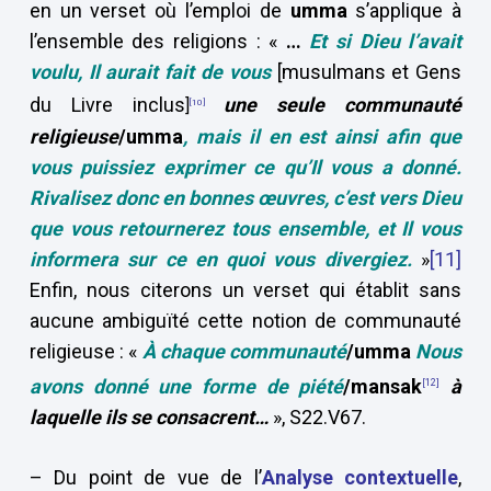
en un verset où l’emploi de
umma
s’applique à
l’ensemble des religions : «
…
Et si Dieu l’avait
voulu, Il aurait fait de vous
[musulmans et Gens
du Livre inclus
une seule communauté
]
[10]
religieuse
/umma
, mais il en est ainsi afin que
vous puissiez exprimer ce qu’Il vous a donné.
Rivalisez donc en bonnes œuvres, c’est vers Dieu
que vous retournerez tous ensemble, et Il vous
informera sur ce en quoi vous divergiez.
»
[11]
Enfin, nous citerons un verset qui établit sans
aucune ambiguïté cette notion de communauté
religieuse : «
À chaque communauté
/umma
Nous
avons donné une forme de piété
/mansak
à
[12]
laquelle ils se consacrent…
», S22.V67.
– Du point de vue de l’
Analyse contextuelle
,