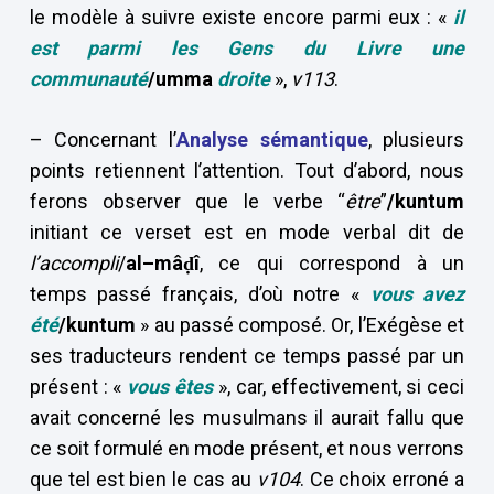
le modèle à suivre existe encore parmi eux : «
il
est parmi les Gens du Livre une
communauté
/umma
droite
»,
v113
.
– Concernant l’
Analyse sémantique
, plusieurs
points retiennent l’attention. Tout d’abord, nous
ferons observer que le verbe “
être
”
/kuntum
initiant ce verset est en mode verbal dit de
l’accompli
/
al–mâḍî
, ce qui correspond à un
temps passé français, d’où notre «
vous avez
été
/kuntum
» au passé composé. Or, l’Exégèse et
ses traducteurs rendent ce temps passé par un
présent : «
vous êtes
», car, effectivement, si ceci
avait concerné les musulmans il aurait fallu que
ce soit formulé en mode présent, et nous verrons
que tel est bien le cas au
v104
. Ce choix erroné a