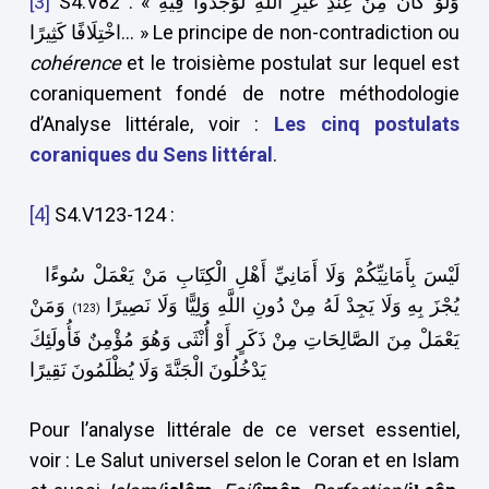
[3]
S4.V82 : « وَلَوْ كَانَ مِنْ عِنْدِ غَيْرِ اللَّهِ لَوَجَدُوا فِيهِ
اخْتِلَافًا كَثِيرًا… » Le principe de non-contradiction ou
cohérence
et le troisième postulat sur lequel est
coraniquement fondé de notre méthodologie
d’Analyse littérale, voir :
Les cinq postulats
coraniques du Sens littéral
.
[4]
S4.V123-124 :
لَيْسَ بِأَمَانِيِّكُمْ وَلَا أَمَانِيِّ أَهْلِ الْكِتَابِ مَنْ يَعْمَلْ سُوءًا
يُجْزَ بِهِ وَلَا يَجِدْ لَهُ مِنْ دُونِ اللَّهِ وَلِيًّا وَلَا نَصِيرًا
وَمَنْ
(123)
يَعْمَلْ مِنَ الصَّالِحَاتِ مِنْ ذَكَرٍ أَوْ أُنْثَى وَهُوَ مُؤْمِنٌ فَأُولَئِكَ
يَدْخُلُونَ الْجَنَّةَ وَلَا يُظْلَمُونَ نَقِيرًا
Pour l’analyse littérale de ce verset essentiel,
voir : Le Salut universel selon le Coran et en Islam