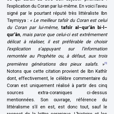
l’explication du Coran par lui-même. En voici l’aveu
signé par le pourtant réputé très littéraliste Ibn
Taymiyya :
«
Le meilleur tafsîr du Coran est celui
du Coran par lui-même,
tafsîr al–qur’ân bi-l–
qur’ân
,
mais parce que celui-ci est extrêmement
délicat à réaliser, il est préférable de choisir
l’explication s’appuyant sur l’information
remontée au Prophète ou, à défaut, aux trois
premières générations des pieux salafs.
»
[5]
Notons que cette citation provient de Ibn Kathîr
dont, effectivement, le célèbre commentaire du
Coran est uniquement réalisé à partir des cinq
sources extra-coraniques ci-dessus
mentionnées. Son ouvrage, référence du
littéralisme s’il en est, est donc tout, sauf le
respect de la lettre coranique. L’histoire et les