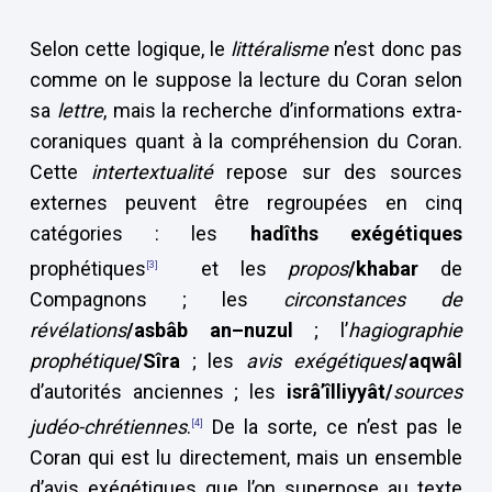
Selon cette logique, le
littéralisme
n’est donc pas
comme on le suppose la lecture du Coran selon
sa
lettre
, mais la recherche d’informations extra-
coraniques quant à la compréhension du Coran.
Cette
intertextualité
repose sur des sources
externes peuvent être regroupées en cinq
catégories : les
hadîths exégétiques
prophétiques
et les
propos
/khabar
de
[3]
Compagnons ; les
circonstances de
révélations
/asbâb an–nuzul
; l’
hagiographie
prophétique
/Sîra
; les
avis exégétiques
/aqwâl
d’autorités anciennes ; les
isrâ’îlliyyât/
sources
judéo-chrétiennes
.
De la sorte, ce n’est pas le
[4]
Coran qui est lu directement, mais un ensemble
d’avis exégétiques que l’on superpose au texte