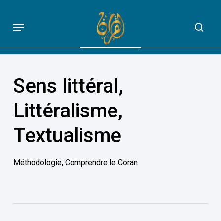
Skip
to
Menu
sea
QUE DIT VRAIMENT LE CORAN
main
content
Sens littéral,
Littéralisme,
Textualisme
Méthodologie
,
Comprendre le Coran