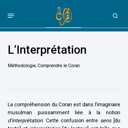
Skip
to
Menu
sea
QUE DIT VRAIMENT LE CORAN
main
content
L’Interprétation
Méthodologie
,
Comprendre le Coran
La compréhension du Coran est dans l’imaginaire
musulman puissamment liée à la notion
d’interprétation
. Cette confusion entre
sens
[du