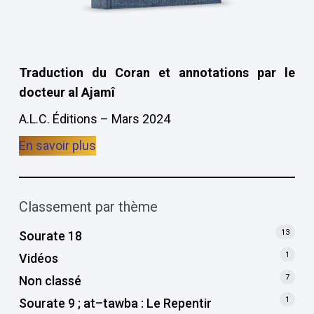
Traduction du Coran et annotations par le
docteur al Ajamî
A.L.C. Éditions – Mars 2024
En savoir plus
Classement par thème
13
Sourate 18
1
Vidéos
7
Non classé
1
Sourate 9 ; at–tawba : Le Repentir