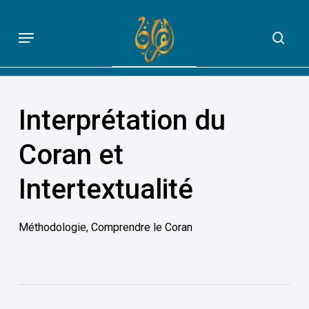
Skip
to
Menu
sea
QUE DIT VRAIMENT LE CORAN
main
content
Interprétation du
Coran et
Intertextualité
Méthodologie
,
Comprendre le Coran