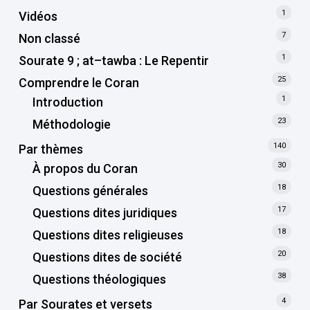
1
Vidéos
7
Non classé
1
Sourate 9 ; at–tawba : Le Repentir
25
Comprendre le Coran
1
Introduction
23
Méthodologie
140
Par thèmes
30
À propos du Coran
18
Questions générales
17
Questions dites juridiques
18
Questions dites religieuses
20
Questions dites de société
38
Questions théologiques
4
Par Sourates et versets