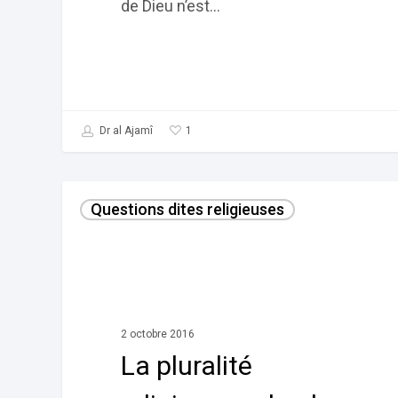
de Dieu n’est…
1
Dr al Ajamî
La
Questions dites religieuses
pluralité
religieuse
selon
le
Coran
2 octobre 2016
et
La pluralité
en
Islam