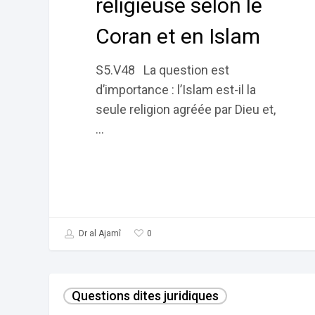
religieuse selon le
Coran et en Islam
S5.V48 La question est
d’importance : l’Islam est-il la
seule religion agréée par Dieu et,
…
0
Dr al Ajamî
La
Questions dites juridiques
Charia