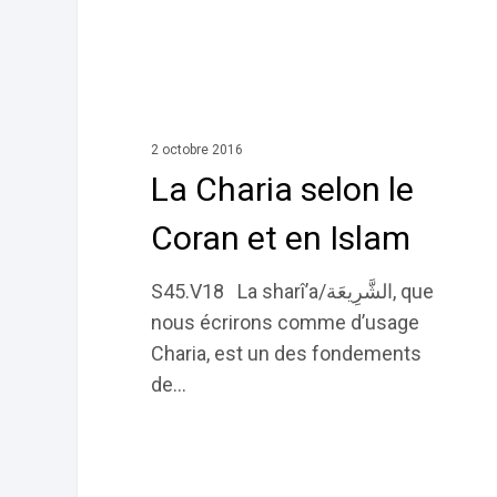
selon
le
Coran
et
en
2 octobre 2016
Islam
La Charia selon le
Coran et en Islam
S45.V18 La sharî’a/الشَّرِيعَة, que
nous écrirons comme d’usage
Charia, est un des fondements
de…