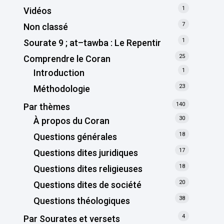
1
Vidéos
7
Non classé
1
Sourate 9 ; at–tawba : Le Repentir
25
Comprendre le Coran
1
Introduction
23
Méthodologie
140
Par thèmes
30
À propos du Coran
18
Questions générales
17
Questions dites juridiques
18
Questions dites religieuses
20
Questions dites de société
38
Questions théologiques
4
Par Sourates et versets