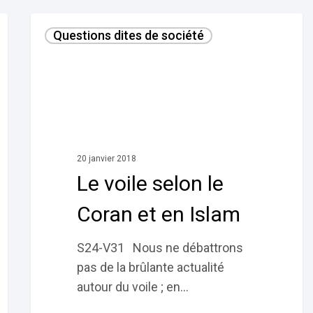
Le
Questions dites de société
voile
selon
le
Coran
et
en
Islam
20 janvier 2018
Le voile selon le
Coran et en Islam
S24-V31 Nous ne débattrons
pas de la brûlante actualité
autour du voile ; en…