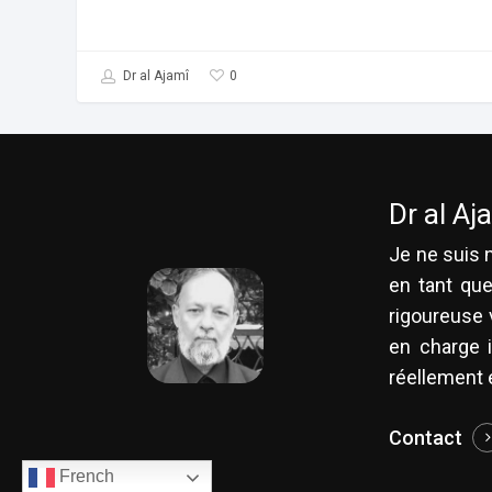
0
Dr al Ajamî
Dr al Aj
Je ne suis n
en tant que
rigoureuse v
en charge i
réellement e
Contact
French