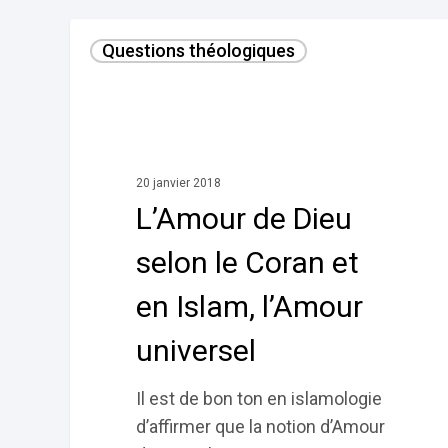
L’Amour
Questions théologiques
de
Dieu
selon
le
Coran
20 janvier 2018
et
L’Amour de Dieu
en
Islam,
selon le Coran et
l’Amour
en Islam, l’Amour
universel
universel
Il est de bon ton en islamologie
d’affirmer que la notion d’Amour