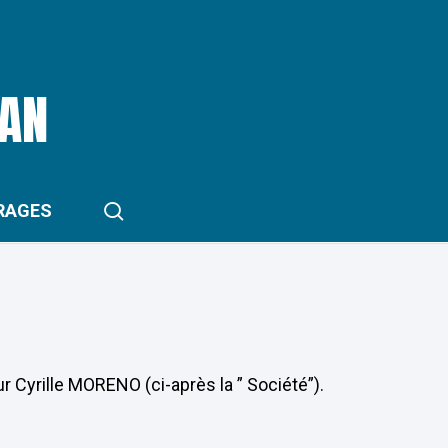
RAN
search
RAGES
r Cyrille MORENO (ci-après la ” Société”).