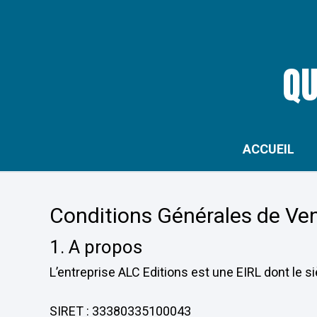
Skip
to
main
QU
content
ACCUEIL
Conditions Générales de Ven
1. A propos
L’entreprise ALC Editions est une EIRL dont le s
SIRET : 33380335100043