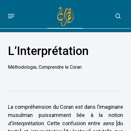
Skip
to
Menu
sea
QUE DIT VRAIMENT LE CORAN
main
content
L’Interprétation
Méthodologie
,
Comprendre le Coran
La compréhension du Coran est dans l’imaginaire
musulman puissamment liée à la notion
d’interprétation
. Cette confusion entre
sens
[du