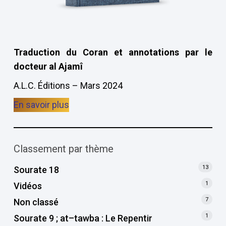
Traduction du Coran et annotations par le
docteur al Ajamî
A.L.C. Éditions – Mars 2024
En savoir plus
Classement par thème
13
Sourate 18
1
Vidéos
7
Non classé
1
Sourate 9 ; at–tawba : Le Repentir